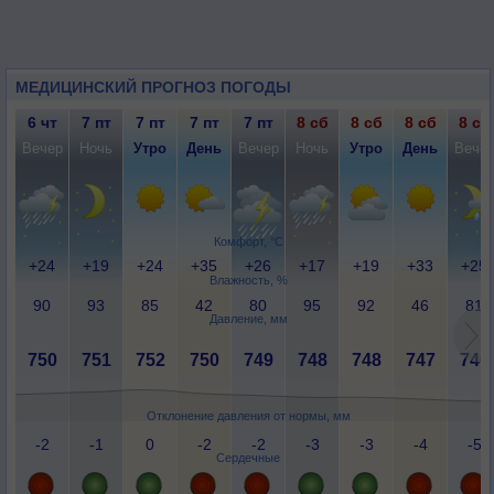
МЕДИЦИНСКИЙ ПРОГНОЗ ПОГОДЫ
6 чт
7 пт
7 пт
7 пт
7 пт
8 сб
8 сб
8 сб
8 сб
Вечер
Ночь
Утро
День
Вечер
Ночь
Утро
День
Вече
Комфорт, °C
+24
+19
+24
+35
+26
+17
+19
+33
+25
Влажность, %
90
93
85
42
80
95
92
46
81
Давление, мм
750
751
752
750
749
748
748
747
746
Отклонение давления от нормы, мм
-2
-1
0
-2
-2
-3
-3
-4
-5
Сердечные