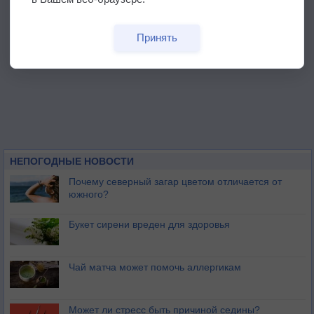
Принять
НЕПОГОДНЫЕ НОВОСТИ
Почему северный загар цветом отличается от
южного?
Букет сирени вреден для здоровья
Чай матча может помочь аллергикам
Может ли стресс быть причиной седины?