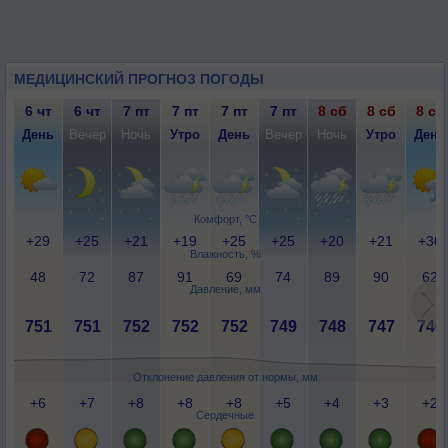
МЕДИЦИНСКИЙ ПРОГНОЗ ПОГОДЫ
6 чт
6 чт
7 пт
7 пт
7 пт
7 пт
8 сб
8 сб
8 сб
День
Вечер
Ночь
Утро
День
Вечер
Ночь
Утро
День
Комфорт, °C
+29
+25
+21
+19
+25
+25
+20
+21
+30
Влажность, %
48
72
87
91
69
74
89
90
62
Давление, мм
751
751
752
752
752
749
748
747
746
Отклонение давления от нормы, мм
+6
+7
+8
+8
+8
+5
+4
+3
+2
Сердечные