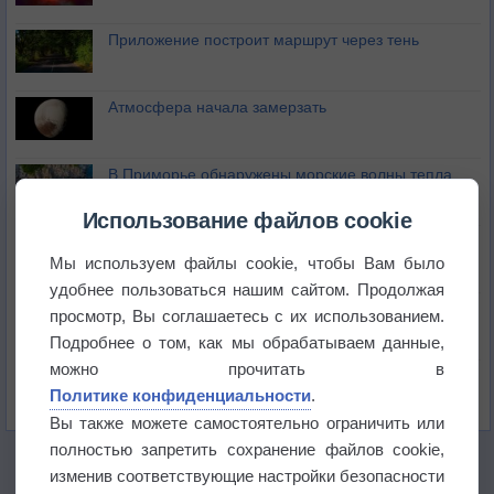
Приложение построит маршрут через тень
Атмосфера начала замерзать
В Приморье обнаружены морские волны тепла
Использование файлов cookie
Изменение климата повлияло на ареал обитания
бабочек
Мы используем файлы cookie, чтобы Вам было
удобнее пользоваться нашим сайтом. Продолжая
Погода в Екатеринбурге 6 августа
просмотр, Вы соглашаетесь с их использованием.
Подробнее о том, как мы обрабатываем данные,
можно прочитать в
Погода в Краснодаре 6 августа
Политике конфиденциальности
.
Вы также можете самостоятельно ограничить или
полностью запретить сохранение файлов cookie,
изменив соответствующие настройки безопасности