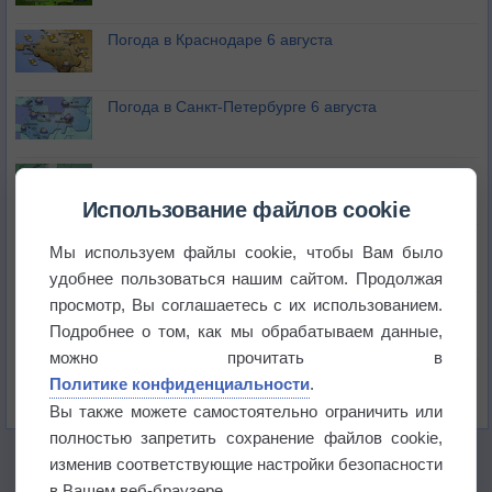
Погода в Краснодаре 6 августа
Погода в Санкт-Петербурге 6 августа
Погода в Москве 6 августа
Использование файлов cookie
Июль в России стал самым тёплым за всю
Мы используем файлы cookie, чтобы Вам было
историю
удобнее пользоваться нашим сайтом. Продолжая
просмотр, Вы соглашаетесь с их использованием.
В Центральной России наступают самые жаркие
дни этого лета
Подробнее о том, как мы обрабатываем данные,
можно прочитать в
Дневная температура воздуха в ОАЭ превысила
Политике конфиденциальности
.
+51°
Вы также можете самостоятельно ограничить или
полностью запретить сохранение файлов cookie,
изменив соответствующие настройки безопасности
в Вашем веб-браузере.