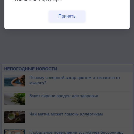
Принять
НЕПОГОДНЫЕ НОВОСТИ
Почему северный загар цветом отличается от
южного?
Букет сирени вреден для здоровья
Чай матча может помочь аллергикам
Глобальное потепление усугубляет бессонницу