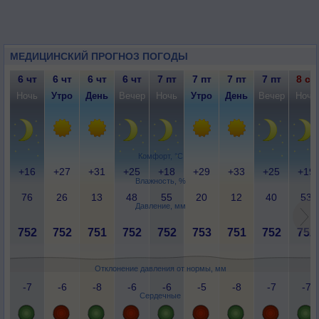
МЕДИЦИНСКИЙ ПРОГНОЗ ПОГОДЫ
6 чт
6 чт
6 чт
6 чт
7 пт
7 пт
7 пт
7 пт
8 сб
Ночь
Утро
День
Вечер
Ночь
Утро
День
Вечер
Ночь
Комфорт, °C
+16
+27
+31
+25
+18
+29
+33
+25
+19
Влажность, %
76
26
13
48
55
20
12
40
53
Давление, мм
752
752
751
752
752
753
751
752
752
Отклонение давления от нормы, мм
-7
-6
-8
-6
-6
-5
-8
-7
-7
Сердечные