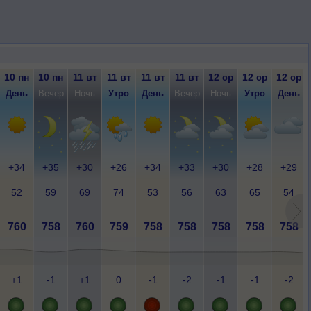
10 пн
10 пн
11 вт
11 вт
11 вт
11 вт
12 ср
12 ср
12 ср
День
Вечер
Ночь
Утро
День
Вечер
Ночь
Утро
День
+34
+35
+30
+26
+34
+33
+30
+28
+29
52
59
69
74
53
56
63
65
54
760
758
760
759
758
758
758
758
758
+1
-1
+1
0
-1
-2
-1
-1
-2