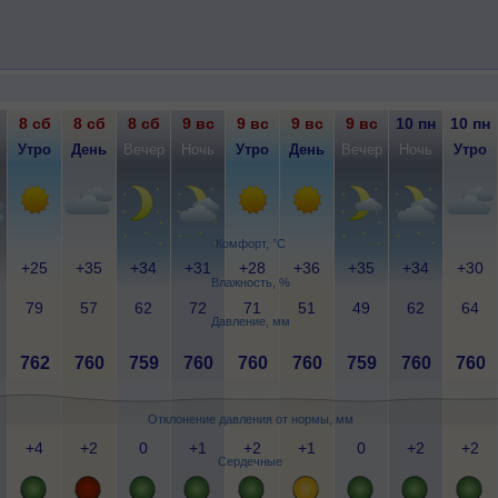
8 сб
8 сб
8 сб
9 вс
9 вс
9 вс
9 вс
10 пн
10 пн
Утро
День
Вечер
Ночь
Утро
День
Вечер
Ночь
Утро
Комфорт, °C
+25
+35
+34
+31
+28
+36
+35
+34
+30
Влажность, %
79
57
62
72
71
51
49
62
64
Давление, мм
762
760
759
760
760
760
759
760
760
Отклонение давления от нормы, мм
+4
+2
0
+1
+2
+1
0
+2
+2
Сердечные