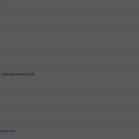
о преувеличенной
счастья