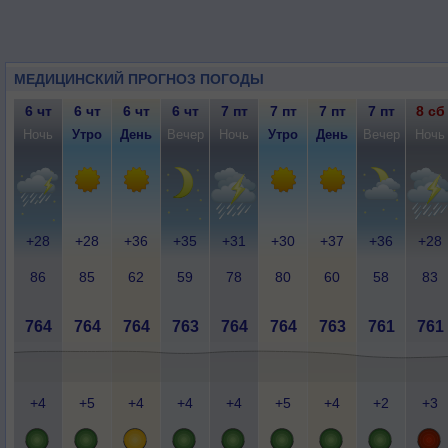
МЕДИЦИНСКИЙ ПРОГНОЗ ПОГОДЫ
6 чт
6 чт
6 чт
6 чт
7 пт
7 пт
7 пт
7 пт
8 сб
Ночь
Утро
День
Вечер
Ночь
Утро
День
Вечер
Ночь
+28
+28
+36
+35
+31
+30
+37
+36
+28
86
85
62
59
78
80
60
58
83
764
764
764
763
764
764
763
761
761
+4
+5
+4
+4
+4
+5
+4
+2
+3