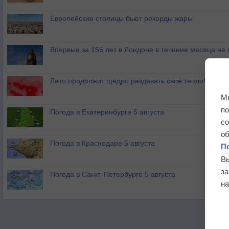
Европейские столицы бьют рекорды жары
Впервые за 155 лет в Лондоне в течение месяца не
Лето продолжит щедро раздавать своё тепло!
М
п
Погода в Екатеринбурге 5 августа
с
о
Погода в Краснодаре 5 августа
П
В
з
Погода в Санкт-Петербурге 5 августа
на