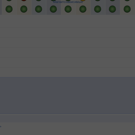
Магнитозависимые
°