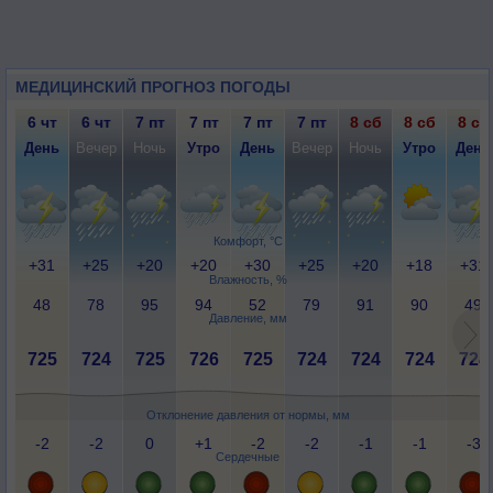
МЕДИЦИНСКИЙ ПРОГНОЗ ПОГОДЫ
6 чт
6 чт
7 пт
7 пт
7 пт
7 пт
8 сб
8 сб
8 сб
День
Вечер
Ночь
Утро
День
Вечер
Ночь
Утро
День
Комфорт, °C
+31
+25
+20
+20
+30
+25
+20
+18
+31
Влажность, %
48
78
95
94
52
79
91
90
49
Давление, мм
725
724
725
726
725
724
724
724
724
Отклонение давления от нормы, мм
-2
-2
0
+1
-2
-2
-1
-1
-3
Сердечные