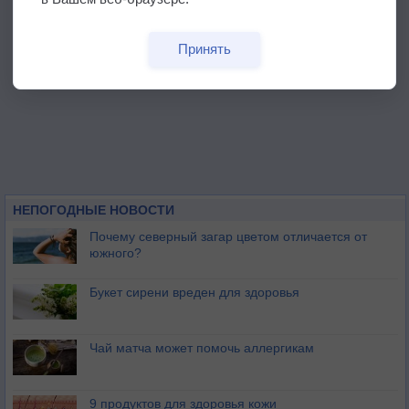
Принять
НЕПОГОДНЫЕ НОВОСТИ
Почему северный загар цветом отличается от
южного?
Букет сирени вреден для здоровья
Чай матча может помочь аллергикам
9 продуктов для здоровья кожи