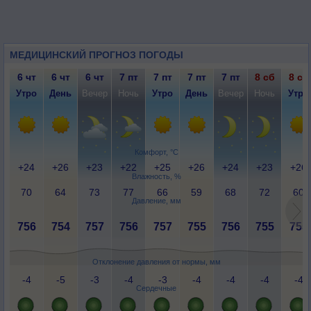
МЕДИЦИНСКИЙ ПРОГНОЗ ПОГОДЫ
6 чт
6 чт
6 чт
7 пт
7 пт
7 пт
7 пт
8 сб
8 сб
Утро
День
Вечер
Ночь
Утро
День
Вечер
Ночь
Утро
Комфорт, °C
+24
+26
+23
+22
+25
+26
+24
+23
+26
Влажность, %
70
64
73
77
66
59
68
72
60
Давление, мм
756
754
757
756
757
755
756
755
755
Отклонение давления от нормы, мм
-4
-5
-3
-4
-3
-4
-4
-4
-4
Сердечные