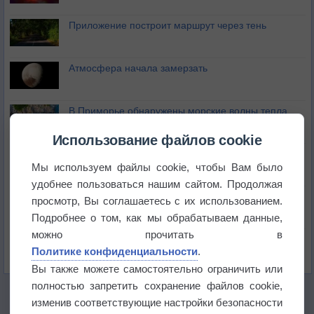
Приложение построит маршрут через тень
Атмосфера начала замерзать
В Приморье обнаружены морские волны тепла
Использование файлов cookie
Изменение климата повлияло на ареал обитания
бабочек
Мы используем файлы cookie, чтобы Вам было
удобнее пользоваться нашим сайтом. Продолжая
Погода в Екатеринбурге 6 августа
просмотр, Вы соглашаетесь с их использованием.
Подробнее о том, как мы обрабатываем данные,
можно прочитать в
Погода в Краснодаре 6 августа
Политике конфиденциальности
.
Вы также можете самостоятельно ограничить или
полностью запретить сохранение файлов cookie,
изменив соответствующие настройки безопасности