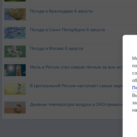
Погода в Краснодаре 6 августа
Погода в Санкт-Петербурге 6 августа
Погода в Москве 6 августа
М
п
Июль в России стал самым тёплым за всю историю
с
о
В Центральной России наступают самые жаркие дни 
П
В
з
Дневная температура воздуха в ОАЭ превысила +51
на