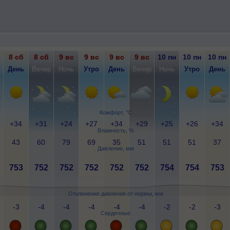
8 сб
8 сб
9 вс
9 вс
9 вс
9 вс
10 пн
10 пн
10 пн
День
Вечер
Ночь
Утро
День
Вечер
Ночь
Утро
День
Комфорт, °C
+34
+31
+24
+27
+34
+29
+25
+26
+34
Влажность, %
43
60
79
69
35
51
51
51
37
Давление, мм
753
752
752
752
752
752
754
754
753
Отклонение давления от нормы, мм
-3
-4
-4
-4
-4
-4
-2
-2
-3
Сердечные