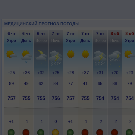
МЕДИЦИНСКИЙ ПРОГНОЗ ПОГОДЫ
6 чт
6 чт
6 чт
7 пт
7 пт
7 пт
7 пт
8 сб
8 сб
Утро
День
Вечер
Ночь
Утро
День
Вечер
Ночь
Утро
+25
+36
+32
+25
+28
+37
+31
+20
+23
89
49
62
84
77
41
65
88
79
757
755
755
756
757
755
754
754
754
+1
-1
-1
0
+1
-1
-2
-2
-2