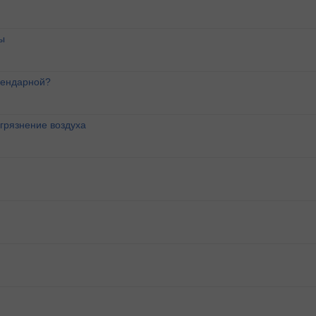
ы
лендарной?
агрязнение воздуха