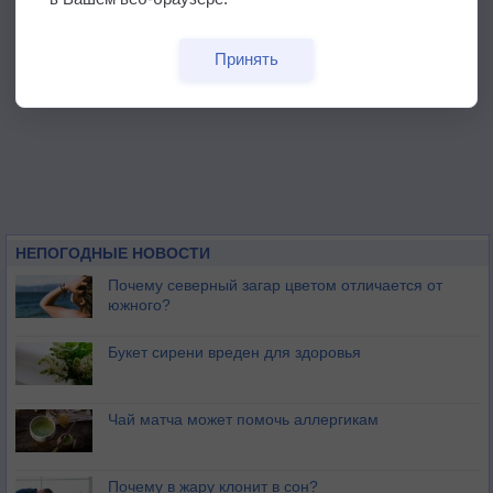
Принять
НЕПОГОДНЫЕ НОВОСТИ
Почему северный загар цветом отличается от
южного?
Букет сирени вреден для здоровья
Чай матча может помочь аллергикам
Почему в жару клонит в сон?