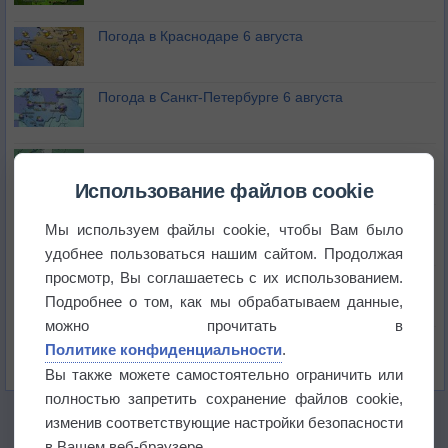
Погода в Краснодаре 6 августа
Погода в Санкт-Петербурге 6 августа
Погода в Москве 6 августа
Использование файлов cookie
Июль в России стал самым тёплым за всю
Мы используем файлы cookie, чтобы Вам было
историю
удобнее пользоваться нашим сайтом. Продолжая
просмотр, Вы соглашаетесь с их использованием.
В Центральной России наступают самые жаркие
дни этого лета
Подробнее о том, как мы обрабатываем данные,
можно прочитать в
Дневная температура воздуха в ОАЭ превысила
Политике конфиденциальности
.
+51°
Вы также можете самостоятельно ограничить или
полностью запретить сохранение файлов cookie,
изменив соответствующие настройки безопасности
в Вашем веб-браузере.