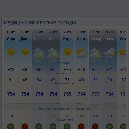
МЕДИЦИНСКИЙ ПРОГНОЗ ПОГОДЫ
6 чт
6 чт
6 чт
7 пт
7 пт
7 пт
7 пт
8 сб
8 сб
Утро
День
Вечер
Ночь
Утро
День
Вечер
Ночь
Утро
Комфорт, °C
+22
+36
+30
+24
+25
+36
+24
+21
+23
Влажность, %
91
45
64
80
78
40
82
90
87
Давление, мм
754
754
754
754
755
754
753
754
753
Отклонение давления от нормы, мм
+4
+2
+3
+4
+4
+2
+2
+3
+2
Сердечные