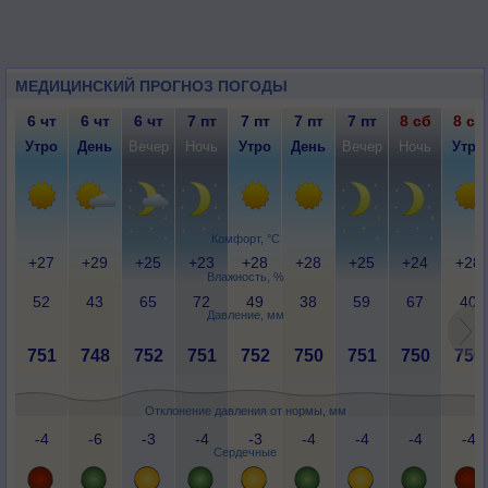
МЕДИЦИНСКИЙ ПРОГНОЗ ПОГОДЫ
6 чт
6 чт
6 чт
7 пт
7 пт
7 пт
7 пт
8 сб
8 сб
Утро
День
Вечер
Ночь
Утро
День
Вечер
Ночь
Утро
Комфорт, °C
+27
+29
+25
+23
+28
+28
+25
+24
+28
Влажность, %
52
43
65
72
49
38
59
67
40
Давление, мм
751
748
752
751
752
750
751
750
750
Отклонение давления от нормы, мм
-4
-6
-3
-4
-3
-4
-4
-4
-4
Сердечные