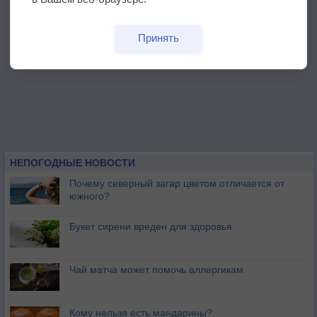
Принять
НЕПОГОДНЫЕ НОВОСТИ
Почему северный загар цветом отличается от
южного?
Букет сирени вреден для здоровья
Чай матча может помочь аллергикам
Кому нельзя есть мандарины?