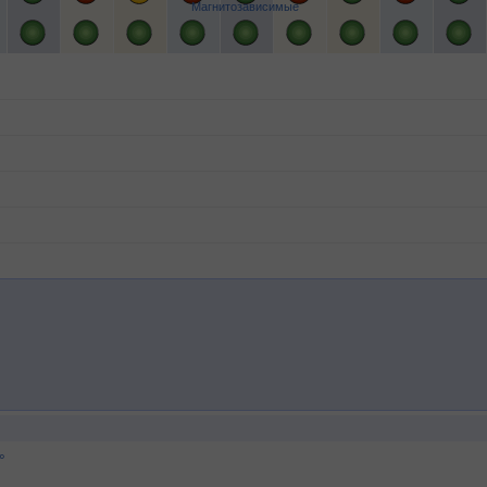
Магнитозависимые
°