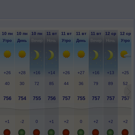
10 пн
10 пн
10 пн
11 вт
11 вт
11 вт
11 вт
12 ср
12 ср
Утро
День
Вечер
Ночь
Утро
День
Вечер
Ночь
Утро
+26
+28
+16
+14
+26
+27
+16
+13
+25
40
30
72
85
44
36
79
89
52
756
754
755
756
757
755
757
757
757
+1
-2
0
+1
+2
0
+2
+2
+2