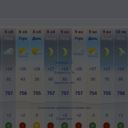
8 сб
8 сб
8 сб
8 сб
9 вс
9 вс
9 вс
9 вс
10 пн
р
Ночь
Утро
День
Вечер
Ночь
Утро
День
Вечер
Ночь
Комфорт, °C
+14
+25
+29
+17
+14
+26
+27
+17
+14
Влажность, %
81
43
28
65
82
40
30
70
85
Давление, мм
757
758
755
757
757
757
754
755
756
Отклонение давления от нормы, мм
+2
+2
0
+2
+2
+2
-2
0
+1
Сердечные