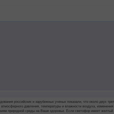
едования российских и зарубежных ученых показали, что около двух т
я атмосферного давления, температуры и влажности воздуха, изменения
виям природной среды на Ваше здоровье. Если светофор имеет желтый 