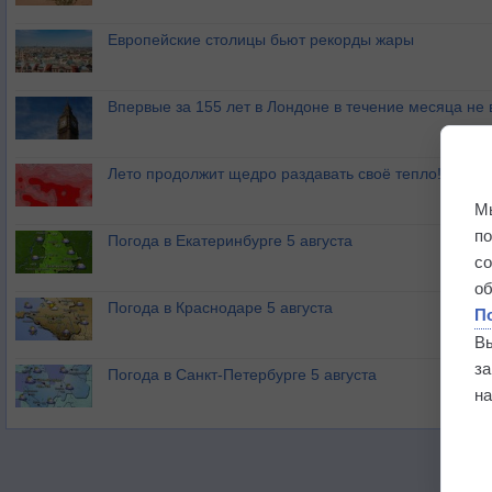
Европейские столицы бьют рекорды жары
Впервые за 155 лет в Лондоне в течение месяца не
Лето продолжит щедро раздавать своё тепло!
М
п
Погода в Екатеринбурге 5 августа
с
о
Погода в Краснодаре 5 августа
П
В
з
Погода в Санкт-Петербурге 5 августа
на