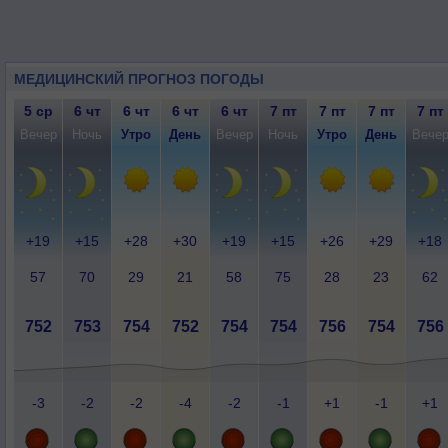
МЕДИЦИНСКИЙ ПРОГНОЗ ПОГОДЫ
5 ср
6 чт
6 чт
6 чт
6 чт
7 пт
7 пт
7 пт
7 пт
Вечер
Ночь
Утро
День
Вечер
Ночь
Утро
День
Вече
+19
+15
+28
+30
+19
+15
+26
+29
+18
57
70
29
21
58
75
28
23
62
752
753
754
752
754
754
756
754
756
-3
-2
-2
-4
-2
-1
+1
-1
+1