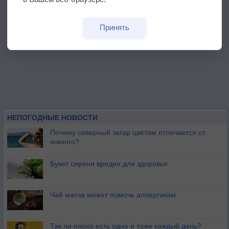
Принять
НЕПОГОДНЫЕ НОВОСТИ
Почему северный загар цветом отличается от
южного?
Букет сирени вреден для здоровья
Чай матча может помочь аллергикам
Так ли плохо есть одно и тоже каждый день?