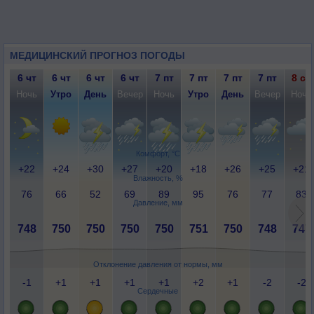
МЕДИЦИНСКИЙ ПРОГНОЗ ПОГОДЫ
6 чт
6 чт
6 чт
6 чт
7 пт
7 пт
7 пт
7 пт
8 сб
Ночь
Утро
День
Вечер
Ночь
Утро
День
Вечер
Ночь
Комфорт, °C
+22
+24
+30
+27
+20
+18
+26
+25
+21
Влажность, %
76
66
52
69
89
95
76
77
83
Давление, мм
748
750
750
750
750
751
750
748
747
Отклонение давления от нормы, мм
-1
+1
+1
+1
+1
+2
+1
-2
-2
Сердечные