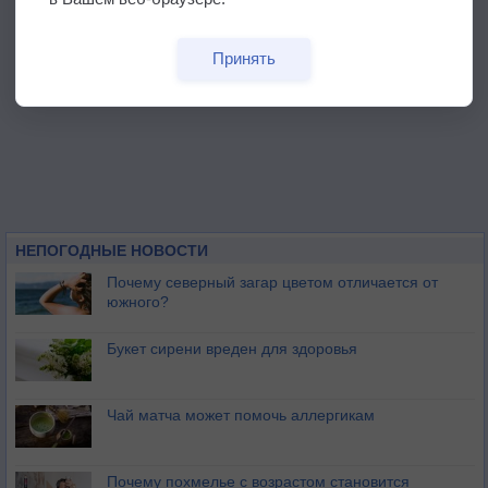
Принять
НЕПОГОДНЫЕ НОВОСТИ
Почему северный загар цветом отличается от
южного?
Букет сирени вреден для здоровья
Чай матча может помочь аллергикам
Почему похмелье с возрастом становится