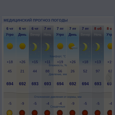
МЕДИЦИНСКИЙ ПРОГНОЗ ПОГОДЫ
6 чт
6 чт
6 чт
7 пт
7 пт
7 пт
7 пт
8 сб
8 сб
Утро
День
Вечер
Ночь
Утро
День
Вечер
Ночь
Утро
Комфорт, °C
+18
+26
+15
+11
+19
+26
+18
+13
+19
Влажность, %
45
21
44
88
56
26
52
97
62
Давление, мм
694
692
693
693
694
692
694
693
694
Отклонение давления от нормы, мм
-5
-9
-5
-4
-4
-9
-5
-5
-4
Сердечные