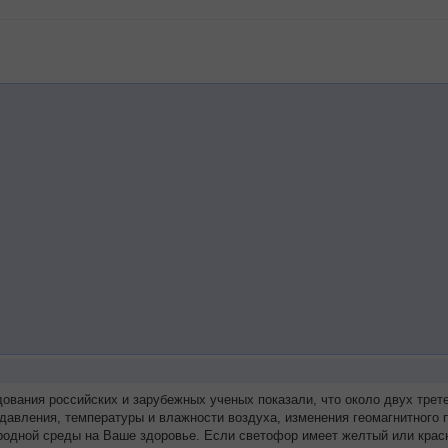
дования российских и зарубежных ученых показали, что около двух тр
 давления, температуры и влажности воздуха, изменения геомагнитного
родной среды на Ваше здоровье. Если светофор имеет желтый или красн