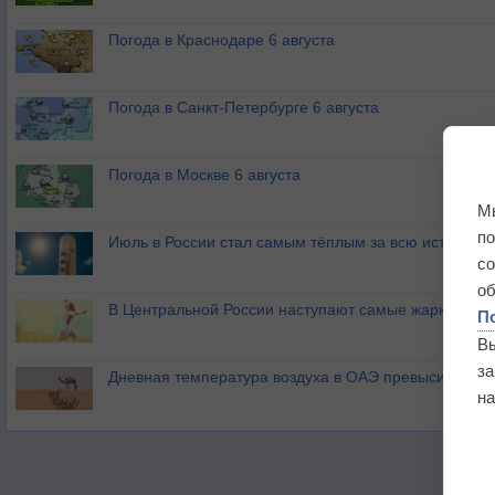
Погода в Краснодаре 6 августа
Погода в Санкт-Петербурге 6 августа
Погода в Москве 6 августа
М
п
Июль в России стал самым тёплым за всю историю
с
о
В Центральной России наступают самые жаркие дни 
П
В
з
Дневная температура воздуха в ОАЭ превысила +51
на