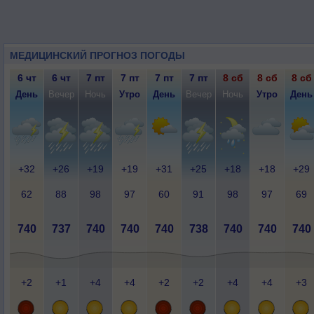
МЕДИЦИНСКИЙ ПРОГНОЗ ПОГОДЫ
6 чт
6 чт
7 пт
7 пт
7 пт
7 пт
8 сб
8 сб
8 сб
День
Вечер
Ночь
Утро
День
Вечер
Ночь
Утро
День
+32
+26
+19
+19
+31
+25
+18
+18
+29
62
88
98
97
60
91
98
97
69
740
737
740
740
740
738
740
740
740
+2
+1
+4
+4
+2
+2
+4
+4
+3