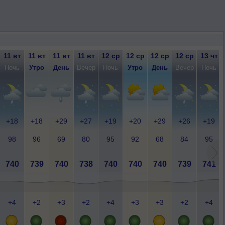
11 вт
11 вт
11 вт
11 вт
12 ср
12 ср
12 ср
12 ср
13 чт
Ночь
Утро
День
Вечер
Ночь
Утро
День
Вечер
Ночь
+18
+18
+29
+27
+19
+20
+29
+26
+19
98
96
69
80
95
92
68
84
95
740
739
740
738
740
740
740
739
741
+4
+2
+3
+2
+4
+3
+3
+2
+4