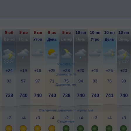
8 сб
9 вс
9 вс
9 вс
9 вс
10 пн
10 пн
10 пн
10 пн
Вечер
Ночь
Утро
День
Вечер
Ночь
Утро
День
Вечер
Комфорт, °C
+24
+19
+18
+28
+28
+20
+19
+26
+23
Влажность, %
93
97
97
71
75
94
93
76
90
Давление, мм
738
740
740
740
738
740
740
741
740
Отклонение давления от нормы, мм
+2
+4
+3
+4
+2
+4
+3
+4
+3
Сердечные