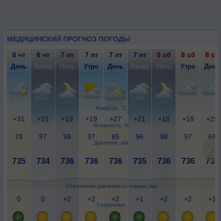
МЕДИЦИНСКИЙ ПРОГНОЗ ПОГОДЫ
6 чт
6 чт
7 пт
7 пт
7 пт
7 пт
8 сб
8 сб
8 сб
День
Вечер
Ночь
Утро
День
Вечер
Ночь
Утро
День
Комфорт, °C
+31
+21
+19
+19
+27
+21
+18
+18
+29
Влажность, %
78
97
98
97
85
96
98
97
68
Давление, мм
735
734
736
736
736
735
736
736
736
Отклонение давления от нормы, мм
0
0
+2
+2
+2
+1
+2
+2
+1
Сердечные