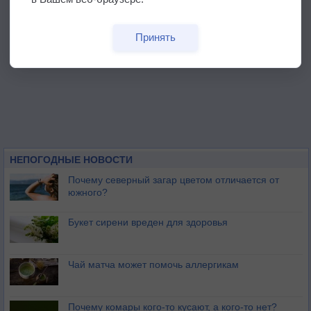
Принять
НЕПОГОДНЫЕ НОВОСТИ
Почему северный загар цветом отличается от
южного?
Букет сирени вреден для здоровья
Чай матча может помочь аллергикам
Почему комары кого-то кусают, а кого-то нет?