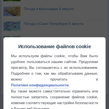
Погода в Краснодаре 6 августа
Погода в Санкт-Петербурге 6 августа
Погода в Москве 6 августа
Использование файлов cookie
Июль в России стал самым тёплым за всю
Мы используем файлы cookie, чтобы Вам было
историю
удобнее пользоваться нашим сайтом. Продолжая
просмотр, Вы соглашаетесь с их использованием.
В Центральной России наступают самые жаркие
дни этого лета
Подробнее о том, как мы обрабатываем данные,
можно прочитать в
Дневная температура воздуха в ОАЭ превысила
Политике конфиденциальности
.
+51°
Вы также можете самостоятельно ограничить или
полностью запретить сохранение файлов cookie,
изменив соответствующие настройки безопасности
в Вашем веб-браузере.