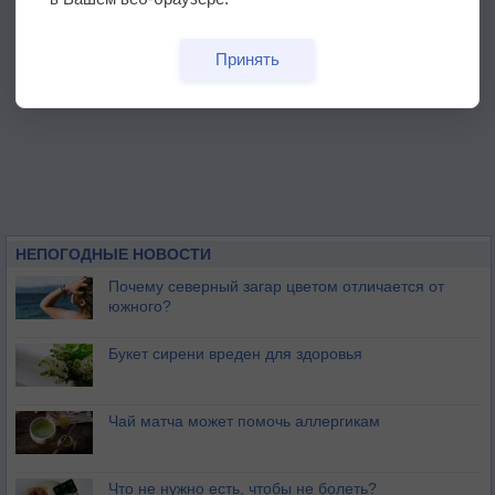
Принять
НЕПОГОДНЫЕ НОВОСТИ
Почему северный загар цветом отличается от
южного?
Букет сирени вреден для здоровья
Чай матча может помочь аллергикам
Что не нужно есть, чтобы не болеть?