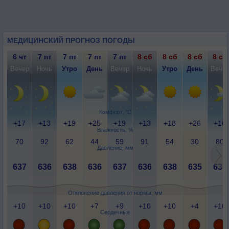
МЕДИЦИНСКИЙ ПРОГНОЗ ПОГОДЫ
6 чт
7 пт
7 пт
7 пт
7 пт
8 сб
8 сб
8 сб
8 сб
Вечер
Ночь
Утро
День
Вечер
Ночь
Утро
День
Вече
Комфорт, °C
+17
+13
+19
+25
+19
+13
+18
+26
+16
Влажность, %
70
92
62
44
59
91
54
30
80
Давление, мм
637
636
638
636
637
636
638
635
637
Отклонение давления от нормы, мм
+10
+10
+10
+7
+9
+10
+10
+4
+10
Сердечные