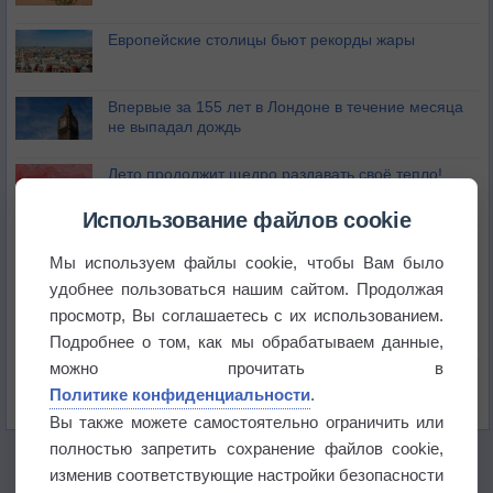
Европейские столицы бьют рекорды жары
Впервые за 155 лет в Лондоне в течение месяца
не выпадал дождь
Лето продолжит щедро раздавать своё тепло!
Использование файлов cookie
Погода в Екатеринбурге 5 августа
Мы используем файлы cookie, чтобы Вам было
удобнее пользоваться нашим сайтом. Продолжая
Погода в Краснодаре 5 августа
просмотр, Вы соглашаетесь с их использованием.
Подробнее о том, как мы обрабатываем данные,
можно прочитать в
Погода в Санкт-Петербурге 5 августа
Политике конфиденциальности
.
Вы также можете самостоятельно ограничить или
полностью запретить сохранение файлов cookie,
изменив соответствующие настройки безопасности