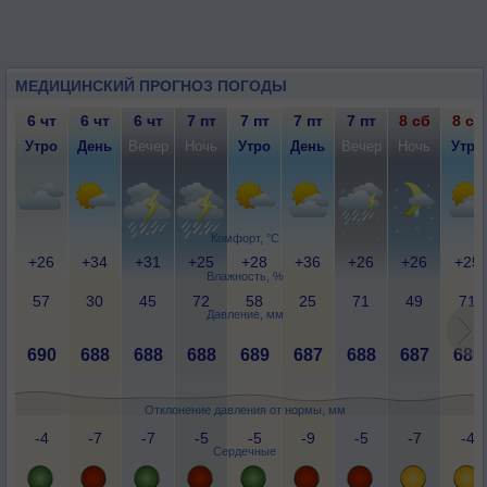
МЕДИЦИНСКИЙ ПРОГНОЗ ПОГОДЫ
6 чт
6 чт
6 чт
7 пт
7 пт
7 пт
7 пт
8 сб
8 сб
Утро
День
Вечер
Ночь
Утро
День
Вечер
Ночь
Утро
Комфорт, °C
+26
+34
+31
+25
+28
+36
+26
+26
+25
Влажность, %
57
30
45
72
58
25
71
49
71
Давление, мм
690
688
688
688
689
687
688
687
689
Отклонение давления от нормы, мм
-4
-7
-7
-5
-5
-9
-5
-7
-4
Сердечные