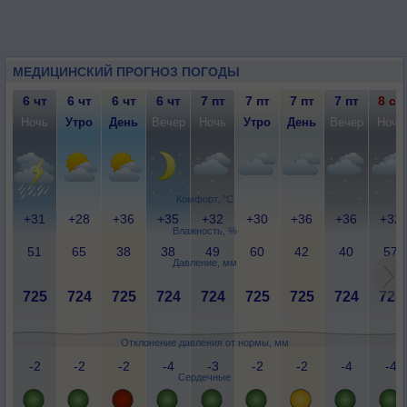
МЕДИЦИНСКИЙ ПРОГНОЗ ПОГОДЫ
6 чт
6 чт
6 чт
6 чт
7 пт
7 пт
7 пт
7 пт
8 сб
Ночь
Утро
День
Вечер
Ночь
Утро
День
Вечер
Ночь
Комфорт, °C
+31
+28
+36
+35
+32
+30
+36
+36
+32
Влажность, %
51
65
38
38
49
60
42
40
57
Давление, мм
725
724
725
724
724
725
725
724
724
Отклонение давления от нормы, мм
-2
-2
-2
-4
-3
-2
-2
-4
-4
Сердечные