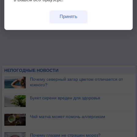
Принять
НЕПОГОДНЫЕ НОВОСТИ
Почему северный загар цветом отличается от
южного?
Букет сирени вреден для здоровья
Чай матча может помочь аллергикам
Почему глазам не страшен мороз?