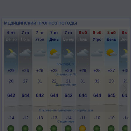
МЕДИЦИНСКИЙ ПРОГНОЗ ПОГОДЫ
6 чт
7 пт
7 пт
7 пт
7 пт
8 сб
8 сб
8 сб
8 сб
Вечер
Ночь
Утро
День
Вечер
Ночь
Утро
День
Вече
Комфорт, °C
+29
+26
+26
+29
+30
+26
+25
+27
+30
Влажность, %
20
27
31
22
21
31
32
29
21
Давление, мм
642
644
642
644
642
644
644
645
643
Отклонение давления от нормы, мм
-14
-12
-13
-13
-14
-11
-10
-10
-14
Сердечные