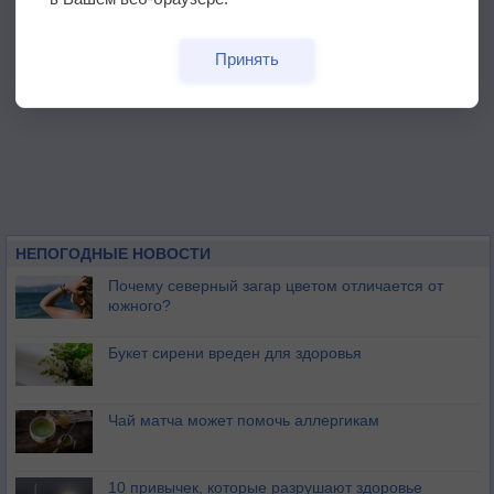
Принять
НЕПОГОДНЫЕ НОВОСТИ
Почему северный загар цветом отличается от
южного?
Букет сирени вреден для здоровья
Чай матча может помочь аллергикам
10 привычек, которые разрушают здоровье