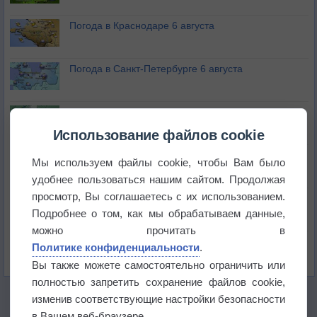
Погода в Краснодаре 6 августа
Погода в Санкт-Петербурге 6 августа
Погода в Москве 6 августа
Использование файлов cookie
Июль в России стал самым тёплым за всю
Мы используем файлы cookie, чтобы Вам было
историю
удобнее пользоваться нашим сайтом. Продолжая
просмотр, Вы соглашаетесь с их использованием.
В Центральной России наступают самые жаркие
дни этого лета
Подробнее о том, как мы обрабатываем данные,
можно прочитать в
Дневная температура воздуха в ОАЭ превысила
Политике конфиденциальности
.
+51°
Вы также можете самостоятельно ограничить или
полностью запретить сохранение файлов cookie,
изменив соответствующие настройки безопасности
в Вашем веб-браузере.