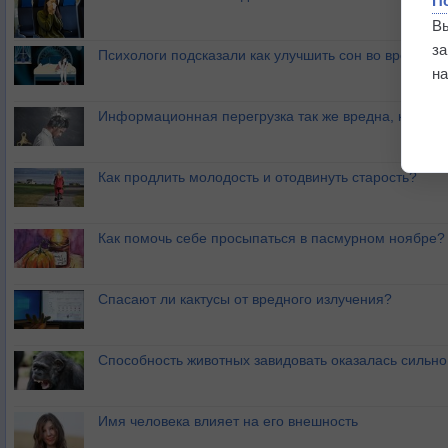
П
В
з
Психологи подсказали как улучшить сон во время ст
на
Информационная перегрузка так же вредна, как и з
Как продлить молодость и отодвинуть старость?
Как помочь себе просыпаться в пасмурном ноябре?
Спасают ли кактусы от вредного излучения?
Способность животных завидовать оказалась сильн
Имя человека влияет на его внешность