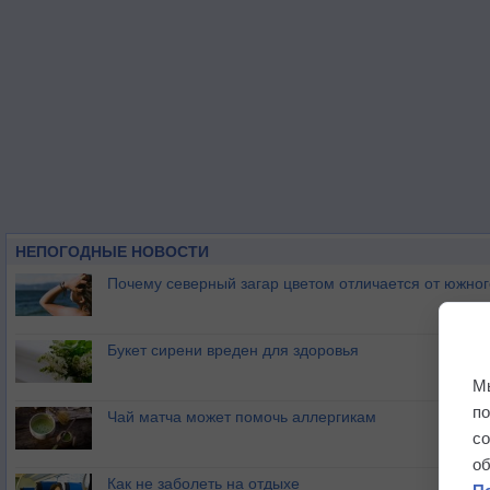
НЕПОГОДНЫЕ НОВОСТИ
Почему северный загар цветом отличается от южно
Букет сирени вреден для здоровья
М
п
Чай матча может помочь аллергикам
с
о
Как не заболеть на отдыхе