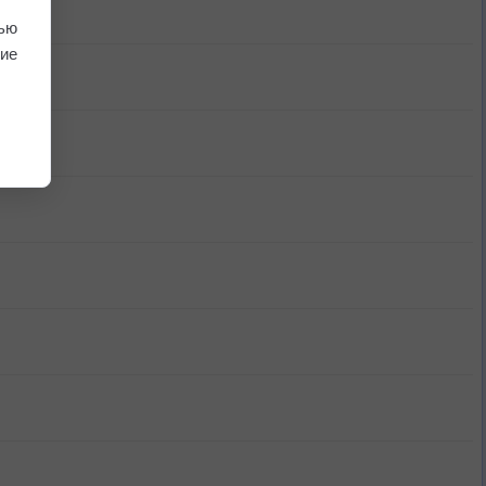
ью
ие