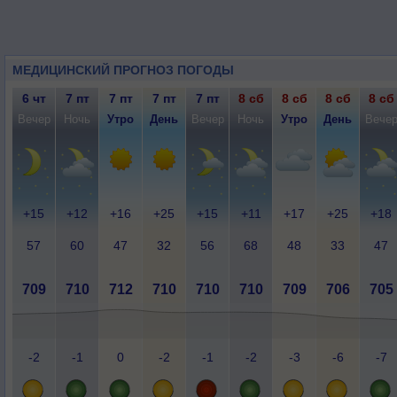
МЕДИЦИНСКИЙ ПРОГНОЗ ПОГОДЫ
6 чт
7 пт
7 пт
7 пт
7 пт
8 сб
8 сб
8 сб
8 сб
Вечер
Ночь
Утро
День
Вечер
Ночь
Утро
День
Вече
+15
+12
+16
+25
+15
+11
+17
+25
+18
57
60
47
32
56
68
48
33
47
709
710
712
710
710
710
709
706
705
-2
-1
0
-2
-1
-2
-3
-6
-7