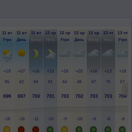
11 вт
11 вт
11 вт
12 ср
12 ср
12 ср
12 ср
13 чт
13 чт
Утро
День
Вечер
Ночь
Утро
День
Вечер
Ночь
Утро
+19
+27
+16
+13
+16
+20
+16
+13
+18
65
42
84
91
64
48
67
75
57
696
697
700
701
703
702
703
703
704
-16
-16
-11
-10
-9
-10
-9
-8
-8