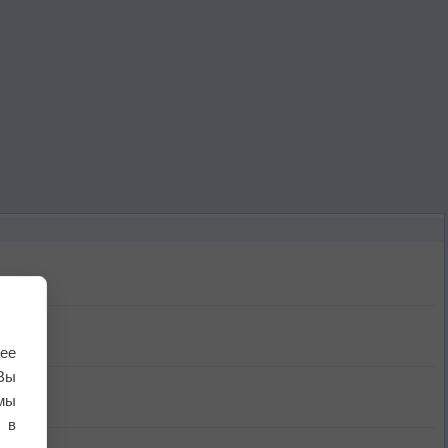
ее
Вы
мы
 в