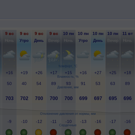
9 вс
9 вс
9 вс
9 вс
10 пн
10 пн
10 пн
10 пн
11 вт
р
Ночь
Утро
День
Вечер
Ночь
Утро
День
Вечер
Ночь
Комфорт, °C
+16
+19
+26
+17
+15
+16
+27
+25
+18
Влажность, %
50
40
54
89
93
91
53
63
89
Давление, мм
703
702
700
700
700
699
697
695
696
Отклонение давления от нормы, мм
-9
-10
-12
-11
-10
-13
-16
-17
-16
Сердечные