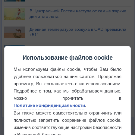
В Центральной России наступают самые жаркие
дни этого лета
Дневная температура воздуха в ОАЭ превысила
+51°
Европейские столицы бьют рекорды жары
Использование файлов cookie
Впервые за 155 лет в Лондоне в течение месяца
Мы используем файлы cookie, чтобы Вам было
не выпадал дождь
удобнее пользоваться нашим сайтом. Продолжая
просмотр, Вы соглашаетесь с их использованием.
Лето продолжит щедро раздавать своё тепло!
Подробнее о том, как мы обрабатываем данные,
можно прочитать в
Погода в Екатеринбурге 5 августа
Политике конфиденциальности
.
Вы также можете самостоятельно ограничить или
полностью запретить сохранение файлов cookie,
изменив соответствующие настройки безопасности
в Вашем веб-браузере.