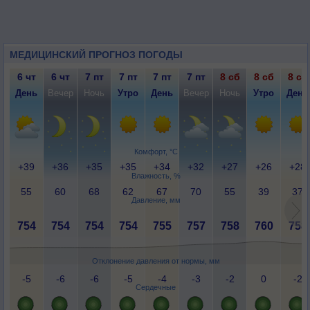
МЕДИЦИНСКИЙ ПРОГНОЗ ПОГОДЫ
6 чт
6 чт
7 пт
7 пт
7 пт
7 пт
8 сб
8 сб
8 сб
День
Вечер
Ночь
Утро
День
Вечер
Ночь
Утро
День
Комфорт, °C
+39
+36
+35
+35
+34
+32
+27
+26
+28
Влажность, %
55
60
68
62
67
70
55
39
37
Давление, мм
754
754
754
754
755
757
758
760
758
Отклонение давления от нормы, мм
-5
-6
-6
-5
-4
-3
-2
0
-2
Сердечные