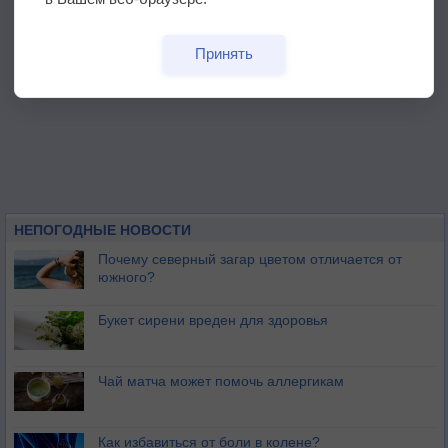
Принять
НЕПОГОДНЫЕ НОВОСТИ
Почему северный загар цветом отличается от
южного?
Букет сирени вреден для здоровья
Чай матча может помочь аллергикам
Как избавиться от боли в колене?