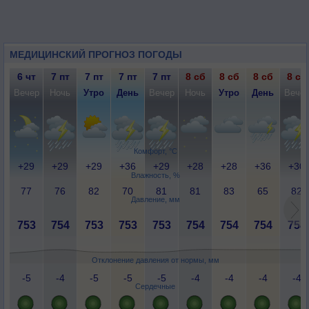
МЕДИЦИНСКИЙ ПРОГНОЗ ПОГОДЫ
6 чт
7 пт
7 пт
7 пт
7 пт
8 сб
8 сб
8 сб
8 сб
Вечер
Ночь
Утро
День
Вечер
Ночь
Утро
День
Вече
Комфорт, °C
+29
+29
+29
+36
+29
+28
+28
+36
+30
Влажность, %
77
76
82
70
81
81
83
65
82
Давление, мм
753
754
753
753
753
754
754
754
754
Отклонение давления от нормы, мм
-5
-4
-5
-5
-5
-4
-4
-4
-4
Сердечные