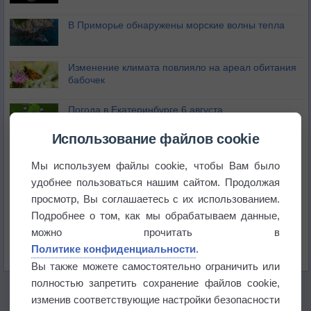
В Приморье обнаружены морские волны тепла
Изменение климата повлияло на ареал обитания
бабочек
Погода в Екатеринбурге 6 августа
Использование файлов cookie
Погода в Краснодаре 6 августа
Мы используем файлы cookie, чтобы Вам было
удобнее пользоваться нашим сайтом. Продолжая
Погода в Санкт-Петербурге 6 августа
просмотр, Вы соглашаетесь с их использованием.
Подробнее о том, как мы обрабатываем данные,
можно прочитать в
Погода в Москве 6 августа
Политике конфиденциальности
.
Вы также можете самостоятельно ограничить или
полностью запретить сохранение файлов cookie,
изменив соответствующие настройки безопасности