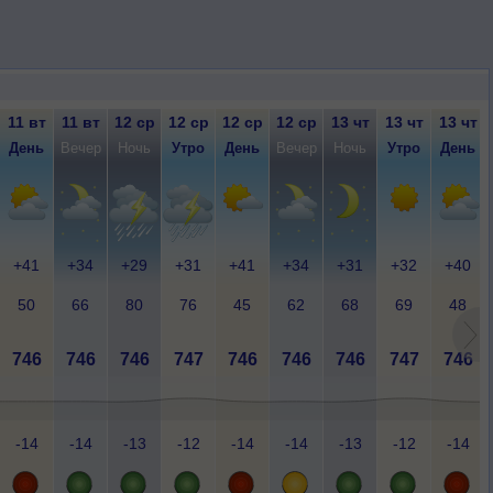
11 вт
11 вт
12 ср
12 ср
12 ср
12 ср
13 чт
13 чт
13 чт
День
Вечер
Ночь
Утро
День
Вечер
Ночь
Утро
День
+41
+34
+29
+31
+41
+34
+31
+32
+40
50
66
80
76
45
62
68
69
48
746
746
746
747
746
746
746
747
746
-14
-14
-13
-12
-14
-14
-13
-12
-14