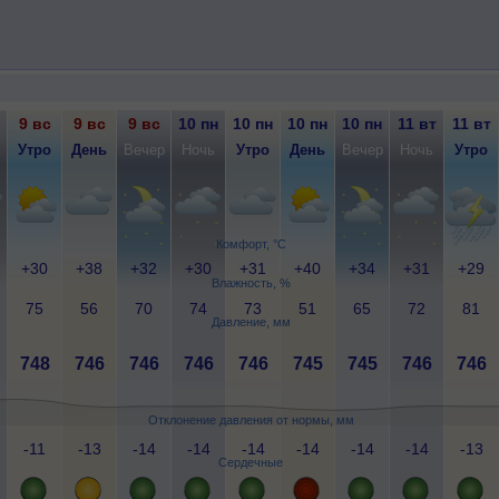
9 вс
9 вс
9 вс
10 пн
10 пн
10 пн
10 пн
11 вт
11 вт
Утро
День
Вечер
Ночь
Утро
День
Вечер
Ночь
Утро
Комфорт, °C
+30
+38
+32
+30
+31
+40
+34
+31
+29
Влажность, %
75
56
70
74
73
51
65
72
81
Давление, мм
748
746
746
746
746
745
745
746
746
Отклонение давления от нормы, мм
-11
-13
-14
-14
-14
-14
-14
-14
-13
Сердечные