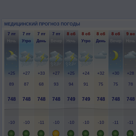
МЕДИЦИНСКИЙ ПРОГНОЗ ПОГОДЫ
7 пт
7 пт
7 пт
7 пт
8 сб
8 сб
8 сб
8 сб
9 вс
Ночь
Утро
День
Вечер
Ночь
Утро
День
Вечер
Ночь
+25
+27
+33
+27
+25
+24
+32
+30
+28
89
87
68
93
94
91
75
75
78
748
748
748
748
749
749
748
748
748
-10
-10
-11
-10
-10
-10
-10
-11
-11