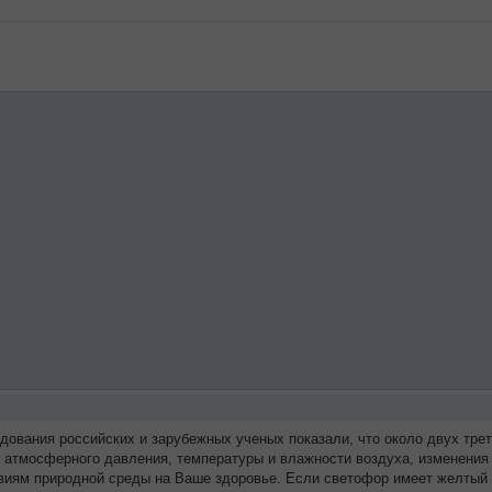
едования российских и зарубежных ученых показали, что около двух т
я атмосферного давления, температуры и влажности воздуха, изменения 
виям природной среды на Ваше здоровье. Если светофор имеет желтый 