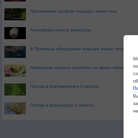
Приложение построит маршрут через тень
Атмосфера начала замерзать
В Приморье обнаружены морские волны тепла
М
п
Изменение климата повлияло на ареал обитания ба
с
о
Погода в Екатеринбурге 6 августа
П
В
з
Погода в Краснодаре 6 августа
на