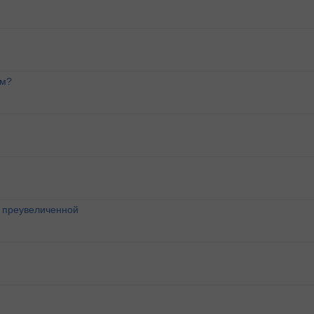
ем?
о преувеличенной