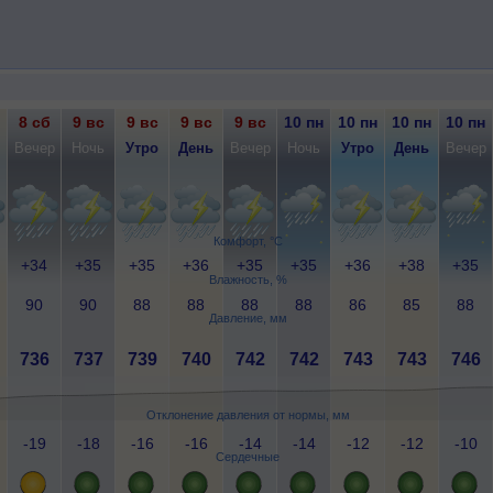
8 сб
9 вс
9 вс
9 вс
9 вс
10 пн
10 пн
10 пн
10 пн
Вечер
Ночь
Утро
День
Вечер
Ночь
Утро
День
Вечер
Комфорт, °C
+34
+35
+35
+36
+35
+35
+36
+38
+35
Влажность, %
90
90
88
88
88
88
86
85
88
Давление, мм
736
737
739
740
742
742
743
743
746
Отклонение давления от нормы, мм
-19
-18
-16
-16
-14
-14
-12
-12
-10
Сердечные