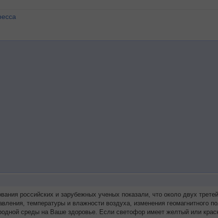
ресса
ования российских и зарубежных ученых показали, что около двух трет
авления, температуры и влажности воздуха, изменения геомагнитного п
родной среды на Ваше здоровье. Если светофор имеет желтый или красн