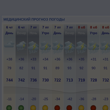
МЕДИЦИНСКИЙ ПРОГНОЗ ПОГОДЫ
6 чт
6 чт
7 пт
7 пт
7 пт
7 пт
8 сб
8 сб
8 сб
День
Вечер
Ночь
Утро
День
Вечер
Ночь
Утро
День
+38
+36
+33
+34
+36
+36
+35
+31
+31
79
82
91
91
89
93
92
90
91
744
742
736
730
722
713
719
728
732
-11
-14
-20
-25
-34
-42
-36
-28
-23