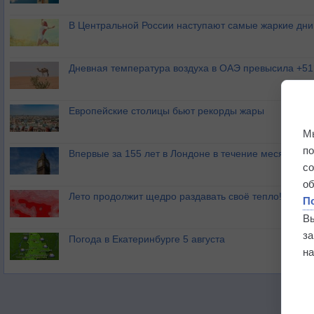
В Центральной России наступают самые жаркие дни 
Дневная температура воздуха в ОАЭ превысила +51
Европейские столицы бьют рекорды жары
М
п
Впервые за 155 лет в Лондоне в течение месяца не
с
о
Лето продолжит щедро раздавать своё тепло!
П
В
з
Погода в Екатеринбурге 5 августа
на