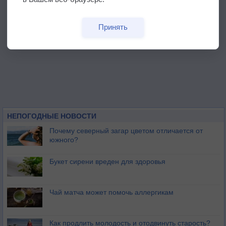
Принять
НЕПОГОДНЫЕ НОВОСТИ
Почему северный загар цветом отличается от
южного?
Букет сирени вреден для здоровья
Чай матча может помочь аллергикам
Как продлить молодость и отодвинуть старость?