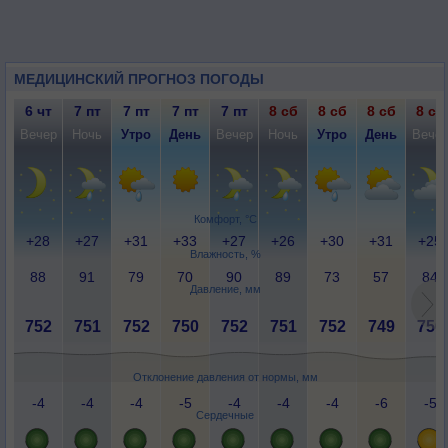
МЕДИЦИНСКИЙ ПРОГНОЗ ПОГОДЫ
6 чт
7 пт
7 пт
7 пт
7 пт
8 сб
8 сб
8 сб
8 сб
Вечер
Ночь
Утро
День
Вечер
Ночь
Утро
День
Вече
Комфорт, °C
+28
+27
+31
+33
+27
+26
+30
+31
+25
Влажность, %
88
91
79
70
90
89
73
57
84
Давление, мм
752
751
752
750
752
751
752
749
750
Отклонение давления от нормы, мм
-4
-4
-4
-5
-4
-4
-4
-6
-5
Сердечные