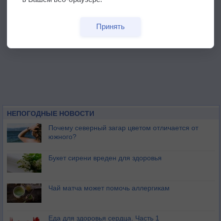
Принять
НЕПОГОДНЫЕ НОВОСТИ
Почему северный загар цветом отличается от
южного?
Букет сирени вреден для здоровья
Чай матча может помочь аллергикам
Еда для здоровья сердца. Часть 1