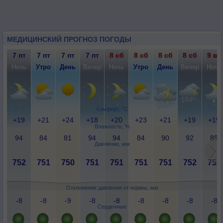
МЕДИЦИНСКИЙ ПРОГНОЗ ПОГОДЫ
7 пт
7 пт
7 пт
7 пт
8 сб
8 сб
8 сб
8 сб
9 вс
Ночь
Утро
День
Вечер
Ночь
Утро
День
Вечер
Ночь
Комфорт, °C
+19
+21
+24
+18
+20
+23
+21
+19
+19
Влажность, %
94
84
81
94
94
84
90
92
89
Давление, мм
752
751
750
751
751
751
751
752
752
Отклонение давления от нормы, мм
-8
-8
-9
-8
-8
-8
-8
-8
-8
Сердечные