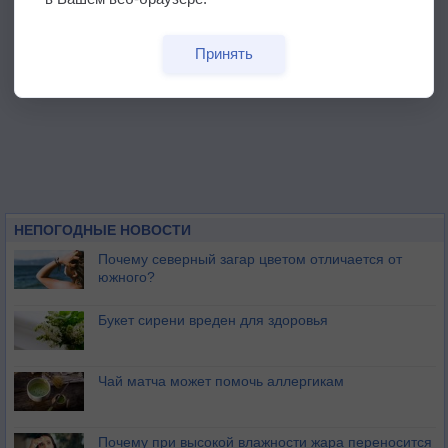
Принять
НЕПОГОДНЫЕ НОВОСТИ
Почему северный загар цветом отличается от
южного?
Букет сирени вреден для здоровья
Чай матча может помочь аллергикам
Почему при высокой влажности жара переносится