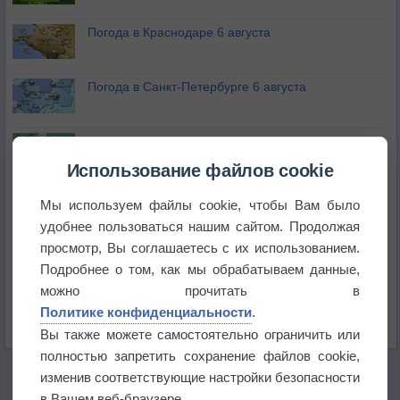
Погода в Краснодаре 6 августа
Погода в Санкт-Петербурге 6 августа
Погода в Москве 6 августа
Использование файлов cookie
Июль в России стал самым тёплым за всю
Мы используем файлы cookie, чтобы Вам было
историю
удобнее пользоваться нашим сайтом. Продолжая
просмотр, Вы соглашаетесь с их использованием.
В Центральной России наступают самые жаркие
дни этого лета
Подробнее о том, как мы обрабатываем данные,
можно прочитать в
Дневная температура воздуха в ОАЭ превысила
Политике конфиденциальности
.
+51°
Вы также можете самостоятельно ограничить или
полностью запретить сохранение файлов cookie,
изменив соответствующие настройки безопасности
в Вашем веб-браузере.