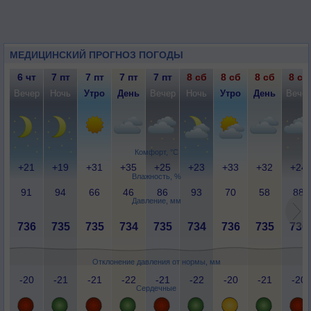
МЕДИЦИНСКИЙ ПРОГНОЗ ПОГОДЫ
6 чт
7 пт
7 пт
7 пт
7 пт
8 сб
8 сб
8 сб
8 сб
Вечер
Ночь
Утро
День
Вечер
Ночь
Утро
День
Вече
Комфорт, °C
+21
+19
+31
+35
+25
+23
+33
+32
+24
Влажность, %
91
94
66
46
86
93
70
58
88
Давление, мм
736
735
735
734
735
734
736
735
736
Отклонение давления от нормы, мм
-20
-21
-21
-22
-21
-22
-20
-21
-20
Сердечные