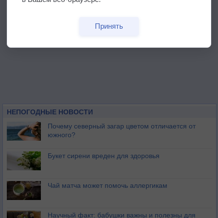
Принять
НЕПОГОДНЫЕ НОВОСТИ
Почему северный загар цветом отличается от
южного?
Букет сирени вреден для здоровья
Чай матча может помочь аллергикам
Научный факт: бабушки важны и полезны для