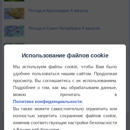
Погода в Краснодаре 6 августа
Погода в Санкт-Петербурге 6 августа
Погода в Москве 6 августа
Использование файлов cookie
Июль в России стал самым тёплым за всю
Мы используем файлы cookie, чтобы Вам было
историю
удобнее пользоваться нашим сайтом. Продолжая
просмотр, Вы соглашаетесь с их использованием.
В Центральной России наступают самые жаркие
дни этого лета
Подробнее о том, как мы обрабатываем данные,
можно прочитать в
Дневная температура воздуха в ОАЭ превысила
Политике конфиденциальности
.
+51°
Вы также можете самостоятельно ограничить или
полностью запретить сохранение файлов cookie,
изменив соответствующие настройки безопасности
в Вашем веб-браузере.