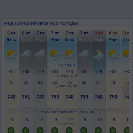
МЕДИЦИНСКИЙ ПРОГНОЗ ПОГОДЫ
6 чт
6 чт
7 пт
7 пт
7 пт
7 пт
8 сб
8 сб
8 сб
День
Вечер
Ночь
Утро
День
Вечер
Ночь
Утро
День
Комфорт, °C
+32
+30
+29
+34
+33
+30
+29
+33
+33
Влажность, %
78
80
82
72
76
82
84
71
75
Давление, мм
748
751
749
750
748
750
748
750
749
Отклонение давления от нормы, мм
-10
-8
-10
-9
-10
-9
-10
-9
-10
Сердечные