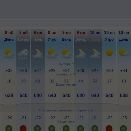
8 сб
8 сб
9 вс
9 вс
9 вс
9 вс
10 пн
10 пн
10 пн
День
Вечер
Ночь
Утро
День
Вечер
Ночь
Утро
День
Комфорт, °C
+32
+28
+27
+29
+31
+29
+27
+30
+34
Влажность, %
18
39
42
32
32
44
53
17
13
Давление, мм
638
640
640
640
640
640
640
640
638
Отклонение давления от нормы, мм
-26
-21
-22
-22
-22
-21
-21
-22
-25
Сердечные