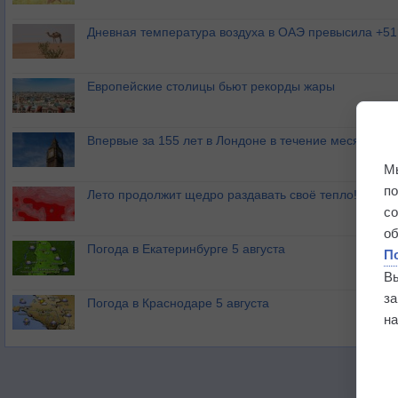
Дневная температура воздуха в ОАЭ превысила +51
Европейские столицы бьют рекорды жары
Впервые за 155 лет в Лондоне в течение месяца не
М
п
Лето продолжит щедро раздавать своё тепло!
с
о
Погода в Екатеринбурге 5 августа
П
В
з
Погода в Краснодаре 5 августа
на