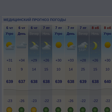
МЕДИЦИНСКИЙ ПРОГНОЗ ПОГОДЫ
6 чт
6 чт
6 чт
7 пт
7 пт
7 пт
7 пт
8 сб
8 сб
Утро
День
Вечер
Ночь
Утро
День
Вечер
Ночь
Утро
+31
+34
+29
+26
+30
+33
+28
+26
+30
11
9
14
15
10
14
25
15
10
639
637
638
638
639
638
639
638
640
-23
-26
-23
-22
-23
-26
-22
-22
-22