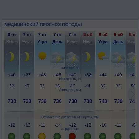
МЕДИЦИНСКИЙ ПРОГНОЗ ПОГОДЫ
6 чт
7 пт
7 пт
7 пт
7 пт
8 сб
8 сб
8 сб
8 сб
Вечер
Ночь
Утро
День
Вечер
Ночь
Утро
День
Вече
Комфорт, °C
+40
+37
+43
+45
+40
+38
+44
+40
+41
Влажность, %
32
47
33
26
47
44
32
36
50
Давление, мм
738
738
739
736
738
738
740
739
741
Отклонение давления от нормы, мм
-12
-12
-11
-14
-12
-12
-10
-11
-9
Сердечные