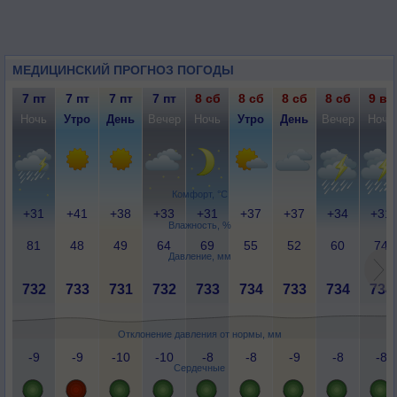
МЕДИЦИНСКИЙ ПРОГНОЗ ПОГОДЫ
7 пт
7 пт
7 пт
7 пт
8 сб
8 сб
8 сб
8 сб
9 вс
Ночь
Утро
День
Вечер
Ночь
Утро
День
Вечер
Ночь
Комфорт, °C
+31
+41
+38
+33
+31
+37
+37
+34
+31
Влажность, %
81
48
49
64
69
55
52
60
74
Давление, мм
732
733
731
732
733
734
733
734
734
Отклонение давления от нормы, мм
-9
-9
-10
-10
-8
-8
-9
-8
-8
Сердечные