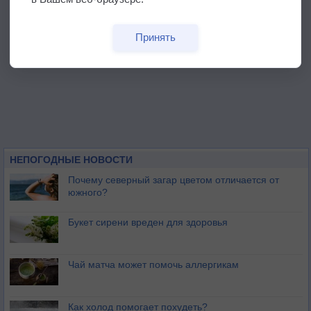
Принять
НЕПОГОДНЫЕ НОВОСТИ
Почему северный загар цветом отличается от
южного?
Букет сирени вреден для здоровья
Чай матча может помочь аллергикам
Как холод помогает похудеть?