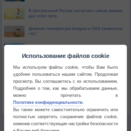
В Центральной России наступают самые жаркие
дни этого лета
Дневная температура воздуха в ОАЭ превысила
+51°
Европейские столицы бьют рекорды жары
Использование файлов cookie
Впервые за 155 лет в Лондоне в течение месяца
Мы используем файлы cookie, чтобы Вам было
не выпадал дождь
удобнее пользоваться нашим сайтом. Продолжая
просмотр, Вы соглашаетесь с их использованием.
Лето продолжит щедро раздавать своё тепло!
Подробнее о том, как мы обрабатываем данные,
можно прочитать в
Погода в Екатеринбурге 5 августа
Политике конфиденциальности
.
Вы также можете самостоятельно ограничить или
полностью запретить сохранение файлов cookie,
изменив соответствующие настройки безопасности
в Вашем веб-браузере.