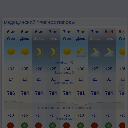
МЕДИЦИНСКИЙ ПРОГНОЗ ПОГОДЫ
6 чт
6 чт
6 чт
7 пт
7 пт
7 пт
7 пт
8 сб
8 сб
Утро
День
Вечер
Ночь
Утро
День
Вечер
Ночь
Утро
Комфорт, °C
+32
+35
+26
+25
+34
+36
+27
+25
+35
Влажность, %
17
13
25
31
11
10
21
31
12
Давление, мм
706
704
704
704
704
701
704
704
704
Отклонение давления от нормы, мм
-13
-16
-14
-14
-16
-18
-14
-14
-15
Сердечные