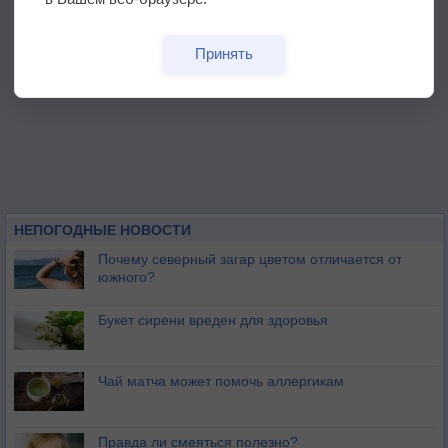
Принять
НЕПОГОДНЫЕ НОВОСТИ
Почему северный загар цветом отличается от
южного?
Букет сирени вреден для здоровья
Чай матча может помочь аллергикам
Правда ли смеяться полезно?