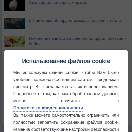
Атмосфера начала замерзать
В Приморье обнаружены морские волны тепла
Изменение климата повлияло на ареал обитания
бабочек
Погода в Екатеринбурге 6 августа
Использование файлов cookie
Мы используем файлы cookie, чтобы Вам было
Погода в Краснодаре 6 августа
удобнее пользоваться нашим сайтом. Продолжая
просмотр, Вы соглашаетесь с их использованием.
Погода в Санкт-Петербурге 6 августа
Подробнее о том, как мы обрабатываем данные,
можно прочитать в
Политике конфиденциальности
.
Погода в Москве 6 августа
Вы также можете самостоятельно ограничить или
полностью запретить сохранение файлов cookie,
изменив соответствующие настройки безопасности