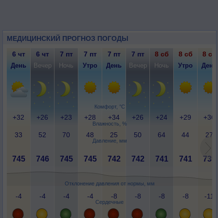
МЕДИЦИНСКИЙ ПРОГНОЗ ПОГОДЫ
6 чт
6 чт
7 пт
7 пт
7 пт
7 пт
8 сб
8 сб
8 сб
День
Вечер
Ночь
Утро
День
Вечер
Ночь
Утро
День
Комфорт, °C
+32
+26
+23
+28
+34
+26
+24
+29
+36
Влажность, %
33
52
70
48
25
50
64
44
27
Давление, мм
745
746
745
745
742
742
741
741
739
Отклонение давления от нормы, мм
-4
-4
-4
-4
-8
-8
-8
-8
-11
Сердечные