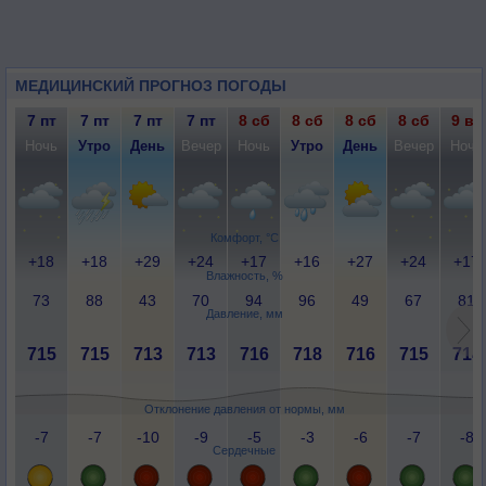
МЕДИЦИНСКИЙ ПРОГНОЗ ПОГОДЫ
7 пт
7 пт
7 пт
7 пт
8 сб
8 сб
8 сб
8 сб
9 вс
Ночь
Утро
День
Вечер
Ночь
Утро
День
Вечер
Ночь
Комфорт, °C
+18
+18
+29
+24
+17
+16
+27
+24
+17
Влажность, %
73
88
43
70
94
96
49
67
81
Давление, мм
715
715
713
713
716
718
716
715
714
Отклонение давления от нормы, мм
-7
-7
-10
-9
-5
-3
-6
-7
-8
Сердечные