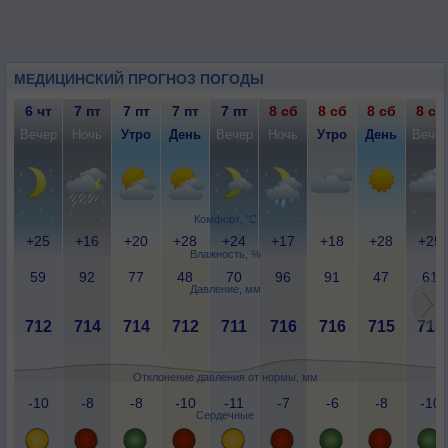
МЕДИЦИНСКИЙ ПРОГНОЗ ПОГОДЫ
6 чт
7 пт
7 пт
7 пт
7 пт
8 сб
8 сб
8 сб
8 сб
Вечер
Ночь
Утро
День
Вечер
Ночь
Утро
День
Вече
Комфорт, °C
+25
+16
+20
+28
+24
+17
+18
+28
+25
Влажность, %
59
92
77
48
70
96
91
47
61
Давление, мм
712
714
714
712
711
716
716
715
713
Отклонение давления от нормы, мм
-10
-8
-8
-10
-11
-7
-6
-8
-10
Сердечные