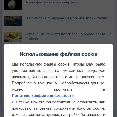
Атмосфера начала замерзать
В Приморье обнаружены морские волны тепла
Изменение климата повлияло на ареал обитания
бабочек
Погода в Екатеринбурге 6 августа
Использование файлов cookie
Мы используем файлы cookie, чтобы Вам было
Погода в Краснодаре 6 августа
удобнее пользоваться нашим сайтом. Продолжая
просмотр, Вы соглашаетесь с их использованием.
Погода в Санкт-Петербурге 6 августа
Подробнее о том, как мы обрабатываем данные,
можно прочитать в
Политике конфиденциальности
.
Погода в Москве 6 августа
Вы также можете самостоятельно ограничить или
полностью запретить сохранение файлов cookie,
изменив соответствующие настройки безопасности