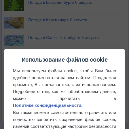
Погода в Екатеринбурге 6 августа
Погода в Краснодаре 6 августа
Погода в Санкт-Петербурге 6 августа
Погода в Москве 6 августа
Использование файлов cookie
Мы используем файлы cookie, чтобы Вам было
Июль в России стал самым тёплым за всю
удобнее пользоваться нашим сайтом. Продолжая
историю
просмотр, Вы соглашаетесь с их использованием.
В Центральной России наступают самые жаркие
Подробнее о том, как мы обрабатываем данные,
дни этого лета
можно прочитать в
Политике конфиденциальности
.
Дневная температура воздуха в ОАЭ превысила
Вы также можете самостоятельно ограничить или
+51°
полностью запретить сохранение файлов cookie,
изменив соответствующие настройки безопасности