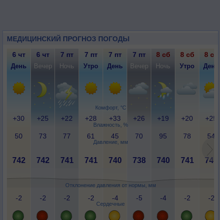
МЕДИЦИНСКИЙ ПРОГНОЗ ПОГОДЫ
6 чт
6 чт
7 пт
7 пт
7 пт
7 пт
8 сб
8 сб
8 сб
День
Вечер
Ночь
Утро
День
Вечер
Ночь
Утро
День
Комфорт, °C
+30
+25
+22
+28
+33
+26
+19
+20
+25
Влажность, %
50
73
77
61
45
70
95
78
54
Давление, мм
742
742
741
741
740
738
740
741
741
Отклонение давления от нормы, мм
-2
-2
-2
-2
-4
-5
-4
-2
-2
Сердечные