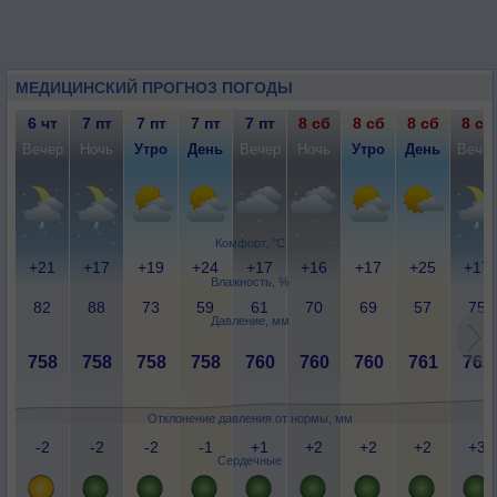
МЕДИЦИНСКИЙ ПРОГНОЗ ПОГОДЫ
6 чт
7 пт
7 пт
7 пт
7 пт
8 сб
8 сб
8 сб
8 сб
Вечер
Ночь
Утро
День
Вечер
Ночь
Утро
День
Вече
Комфорт, °C
+21
+17
+19
+24
+17
+16
+17
+25
+17
Влажность, %
82
88
73
59
61
70
69
57
75
Давление, мм
758
758
758
758
760
760
760
761
762
Отклонение давления от нормы, мм
-2
-2
-2
-1
+1
+2
+2
+2
+3
Сердечные