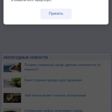
Принять
НЕПОГОДНЫЕ НОВОСТИ
Почему северный загар цветом отличается от
южного?
Букет сирени вреден для здоровья
Чай матча может помочь аллергикам
Сибирская нефть залечивает раны