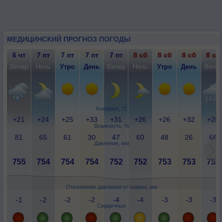
МЕДИЦИНСКИЙ ПРОГНОЗ ПОГОДЫ
6 чт
7 пт
7 пт
7 пт
7 пт
8 сб
8 сб
8 сб
8 сб
Вечер
Ночь
Утро
День
Вечер
Ночь
Утро
День
Вече
Комфорт, °C
+21
+24
+25
+33
+31
+26
+26
+32
+28
Влажность, %
81
65
61
30
47
60
48
26
66
Давление, мм
755
754
754
754
752
752
753
753
753
Отклонение давления от нормы, мм
-1
-2
-2
-2
-4
-4
-3
-3
-3
Сердечные