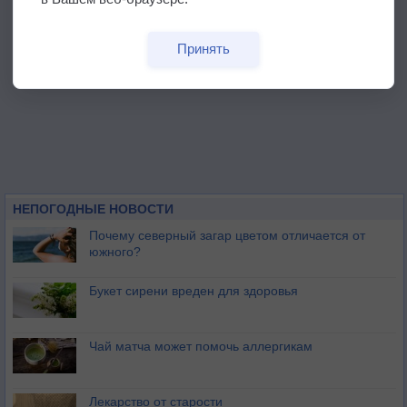
Принять
НЕПОГОДНЫЕ НОВОСТИ
Почему северный загар цветом отличается от
южного?
Букет сирени вреден для здоровья
Чай матча может помочь аллергикам
Лекарство от старости