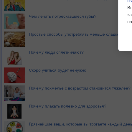
П
В
з
Чем лечить потрескавшиеся губы?
на
Простые способы употреблять меньше сладкого
Почему люди сплетничают?
Скоро учиться будет ненужно
Почему похмелье с возрастом становится тяжелее?
Почему плакать полезно для здоровья?
Грязнейшие вещи, которые вы трогаете каждый ден