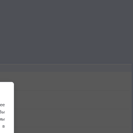
ее
Вы
мы
 в