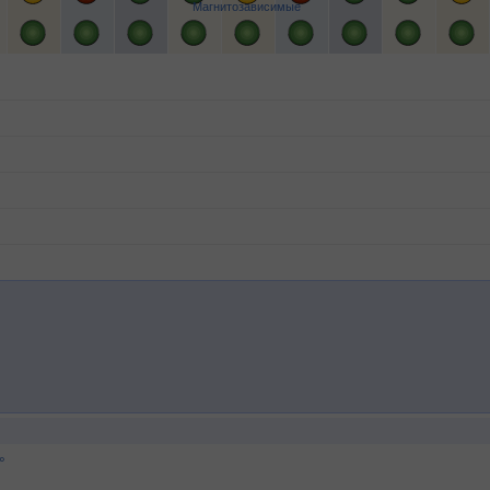
Магнитозависимые
°