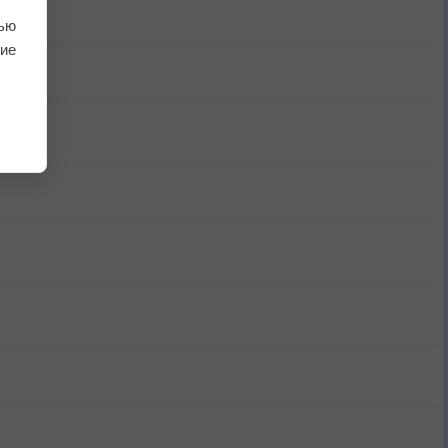
ью
ие