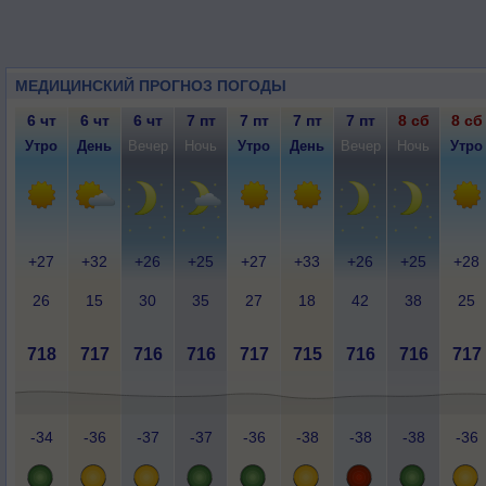
МЕДИЦИНСКИЙ ПРОГНОЗ ПОГОДЫ
6 чт
6 чт
6 чт
7 пт
7 пт
7 пт
7 пт
8 сб
8 сб
Утро
День
Вечер
Ночь
Утро
День
Вечер
Ночь
Утро
+27
+32
+26
+25
+27
+33
+26
+25
+28
26
15
30
35
27
18
42
38
25
718
717
716
716
717
715
716
716
717
-34
-36
-37
-37
-36
-38
-38
-38
-36