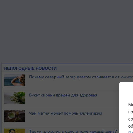
НЕПОГОДНЫЕ НОВОСТИ
Почему северный загар цветом отличается от южно
Букет сирени вреден для здоровья
М
п
Чай матча может помочь аллергикам
с
о
Так ли плохо есть одно и тоже каждый день?