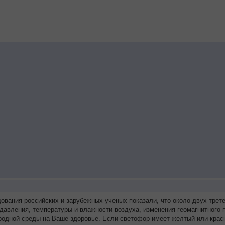
дования российских и зарубежных ученых показали, что около двух тр
 давления, температуры и влажности воздуха, изменения геомагнитного
родной среды на Ваше здоровье. Если светофор имеет желтый или красн