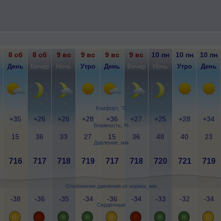
8 сб
8 сб
9 вс
9 вс
9 вс
9 вс
10 пн
10 пн
10 пн
День
Вечер
Ночь
Утро
День
Вечер
Ночь
Утро
День
Комфорт, °C
+35
+26
+26
+28
+36
+27
+25
+28
+34
Влажность, %
15
36
33
27
15
36
48
40
23
Давление, мм
716
717
718
719
717
718
720
721
719
Отклонение давления от нормы, мм
-38
-36
-35
-34
-36
-34
-33
-32
-34
Сердечные