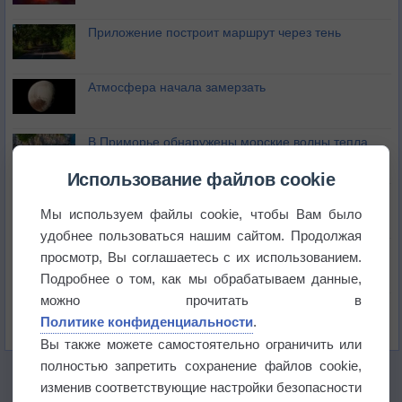
Приложение построит маршрут через тень
Атмосфера начала замерзать
В Приморье обнаружены морские волны тепла
Использование файлов cookie
Изменение климата повлияло на ареал обитания
бабочек
Мы используем файлы cookie, чтобы Вам было
удобнее пользоваться нашим сайтом. Продолжая
Погода в Екатеринбурге 6 августа
просмотр, Вы соглашаетесь с их использованием.
Подробнее о том, как мы обрабатываем данные,
можно прочитать в
Погода в Краснодаре 6 августа
Политике конфиденциальности
.
Вы также можете самостоятельно ограничить или
полностью запретить сохранение файлов cookie,
изменив соответствующие настройки безопасности