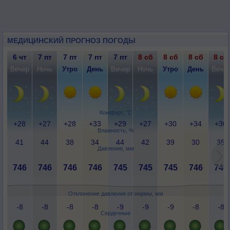
МЕДИЦИНСКИЙ ПРОГНОЗ ПОГОДЫ
6 чт
7 пт
7 пт
7 пт
7 пт
8 сб
8 сб
8 сб
8 сб
Вечер
Ночь
Утро
День
Вечер
Ночь
Утро
День
Вече
Комфорт, °C
+28
+27
+28
+33
+29
+27
+30
+34
+30
Влажность, %
41
44
38
34
44
42
39
30
35
Давление, мм
746
746
746
746
745
745
745
746
746
Отклонение давления от нормы, мм
-8
-8
-8
-8
-9
-9
-9
-8
-8
Сердечные