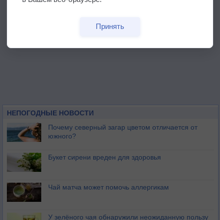
Принять
НЕПОГОДНЫЕ НОВОСТИ
Почему северный загар цветом отличается от
южного?
Букет сирени вреден для здоровья
Чай матча может помочь аллергикам
У зелёного чая обнаружили неожиданную пользу