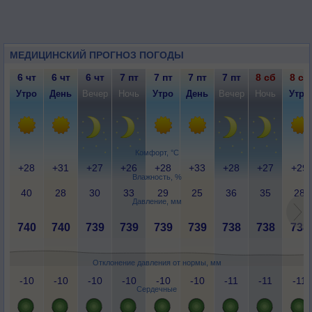
МЕДИЦИНСКИЙ ПРОГНОЗ ПОГОДЫ
6 чт
6 чт
6 чт
7 пт
7 пт
7 пт
7 пт
8 сб
8 сб
Утро
День
Вечер
Ночь
Утро
День
Вечер
Ночь
Утро
Комфорт, °C
+28
+31
+27
+26
+28
+33
+28
+27
+29
Влажность, %
40
28
30
33
29
25
36
35
28
Давление, мм
740
740
739
739
739
739
738
738
738
Отклонение давления от нормы, мм
-10
-10
-10
-10
-10
-10
-11
-11
-11
Сердечные