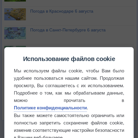
Погода в Краснодаре 6 августа
Погода в Санкт-Петербурге 6 августа
Погода в Москве 6 августа
Использование файлов cookie
Июль в России стал самым тёплым за всю
Мы используем файлы cookie, чтобы Вам было
историю
удобнее пользоваться нашим сайтом. Продолжая
просмотр, Вы соглашаетесь с их использованием.
В Центральной России наступают самые жаркие
дни этого лета
Подробнее о том, как мы обрабатываем данные,
можно прочитать в
Дневная температура воздуха в ОАЭ превысила
Политике конфиденциальности
.
+51°
Вы также можете самостоятельно ограничить или
полностью запретить сохранение файлов cookie,
изменив соответствующие настройки безопасности
в Вашем веб-браузере.