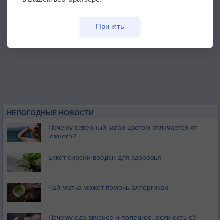
Принять
НЕПОГОДНЫЕ НОВОСТИ
Почему северный загар цветом отличается от
южного?
Букет сирени вреден для здоровья
Чай матча может помочь аллергикам
Почему еда вкуснее и полезнее, если есть её