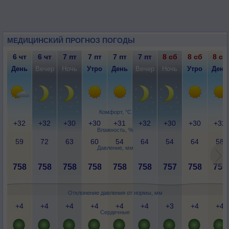
МЕДИЦИНСКИЙ ПРОГНОЗ ПОГОДЫ
6 чт
6 чт
7 пт
7 пт
7 пт
7 пт
8 сб
8 сб
8 сб
День
Вечер
Ночь
Утро
День
Вечер
Ночь
Утро
День
Комфорт, °C
+32
+32
+30
+30
+31
+32
+30
+30
+32
Влажность, %
59
72
63
60
54
64
54
64
58
Давление, мм
758
758
758
758
758
758
757
758
758
Отклонение давления от нормы, мм
+4
+4
+4
+4
+4
+4
+3
+4
+4
Сердечные