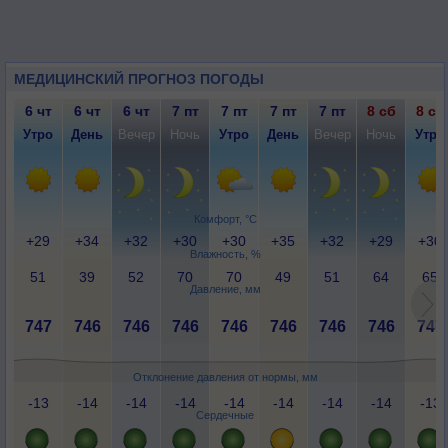
МЕДИЦИНСКИЙ ПРОГНОЗ ПОГОДЫ
6 чт
6 чт
6 чт
7 пт
7 пт
7 пт
7 пт
8 сб
8 сб
Утро
День
Вечер
Ночь
Утро
День
Вечер
Ночь
Утро
Комфорт, °C
+29
+34
+32
+30
+30
+35
+32
+29
+30
Влажность, %
51
39
52
70
70
49
51
64
65
Давление, мм
747
746
746
746
746
746
746
746
747
Отклонение давления от нормы, мм
-13
-14
-14
-14
-14
-14
-14
-14
-13
Сердечные