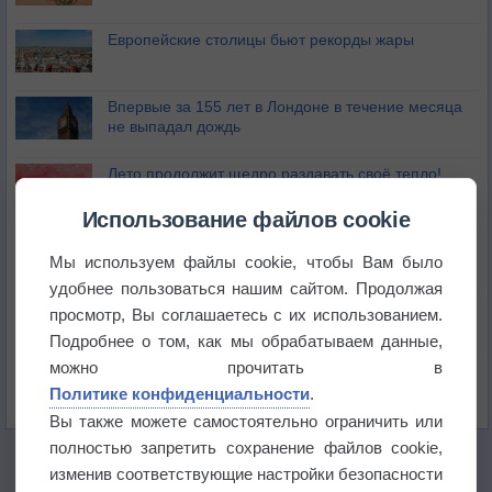
Европейские столицы бьют рекорды жары
Впервые за 155 лет в Лондоне в течение месяца
не выпадал дождь
Лето продолжит щедро раздавать своё тепло!
Использование файлов cookie
Погода в Екатеринбурге 5 августа
Мы используем файлы cookie, чтобы Вам было
удобнее пользоваться нашим сайтом. Продолжая
Погода в Краснодаре 5 августа
просмотр, Вы соглашаетесь с их использованием.
Подробнее о том, как мы обрабатываем данные,
можно прочитать в
Погода в Санкт-Петербурге 5 августа
Политике конфиденциальности
.
Вы также можете самостоятельно ограничить или
полностью запретить сохранение файлов cookie,
изменив соответствующие настройки безопасности