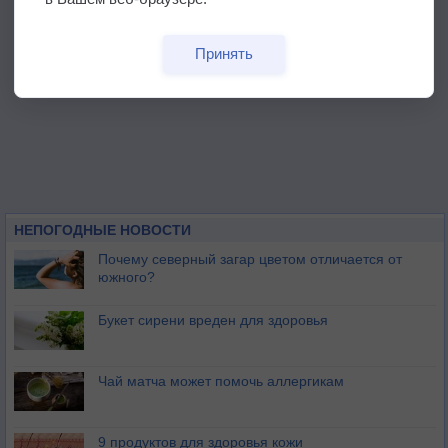
Принять
НЕПОГОДНЫЕ НОВОСТИ
Почему северный загар цветом отличается от
южного?
Букет сирени вреден для здоровья
Чай матча может помочь аллергикам
9 продуктов для здоровья кожи