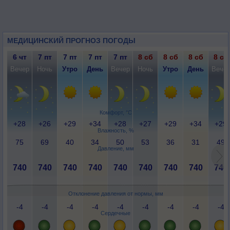
МЕДИЦИНСКИЙ ПРОГНОЗ ПОГОДЫ
6 чт
7 пт
7 пт
7 пт
7 пт
8 сб
8 сб
8 сб
8 сб
Вечер
Ночь
Утро
День
Вечер
Ночь
Утро
День
Вече
Комфорт, °C
+28
+26
+29
+34
+28
+27
+29
+34
+29
Влажность, %
75
69
40
34
50
53
36
31
49
Давление, мм
740
740
740
740
740
740
740
740
740
Отклонение давления от нормы, мм
-4
-4
-4
-4
-4
-4
-4
-4
-4
Сердечные