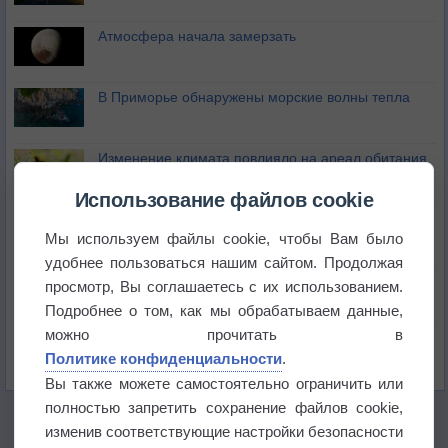
Атмосфера начала замерзать
В Приморье обнаружены морские волны тепла
Изменение климата повлияло на ареал обитания
бабочек
Использование файлов cookie
Погода в Екатеринбурге 6 августа
Мы используем файлы cookie, чтобы Вам было
удобнее пользоваться нашим сайтом. Продолжая
Погода в Краснодаре 6 августа
просмотр, Вы соглашаетесь с их использованием.
Подробнее о том, как мы обрабатываем данные,
можно прочитать в
Погода в Санкт-Петербурге 6 августа
Политике конфиденциальности
.
Вы также можете самостоятельно ограничить или
полностью запретить сохранение файлов cookie,
изменив соответствующие настройки безопасности