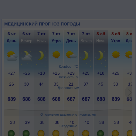
МЕДИЦИНСКИЙ ПРОГНОЗ ПОГОДЫ
6 чт
6 чт
7 пт
7 пт
7 пт
7 пт
8 сб
8 сб
8 сб
День
Вечер
Ночь
Утро
День
Вечер
Ночь
Утро
День
Комфорт, °C
+27
+25
+18
+25
+29
+25
+18
+25
+31
Влажность, %
26
30
44
33
21
37
45
33
19
Давление, мм
689
688
688
688
687
687
688
689
688
Отклонение давления от нормы, мм
-38
-39
-38
-38
-40
-40
-38
-38
-40
Сердечные