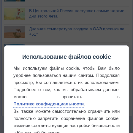
В Центральной России наступают самые жаркие
дни этого лета
Дневная температура воздуха в ОАЭ превысила
+51°
Европейские столицы бьют рекорды жары
Использование файлов cookie
Впервые за 155 лет в Лондоне в течение месяца
Мы используем файлы cookie, чтобы Вам было
не выпадал дождь
удобнее пользоваться нашим сайтом. Продолжая
просмотр, Вы соглашаетесь с их использованием.
Лето продолжит щедро раздавать своё тепло!
Подробнее о том, как мы обрабатываем данные,
можно прочитать в
Погода в Екатеринбурге 5 августа
Политике конфиденциальности
.
Вы также можете самостоятельно ограничить или
полностью запретить сохранение файлов cookie,
изменив соответствующие настройки безопасности
в Вашем веб-браузере.