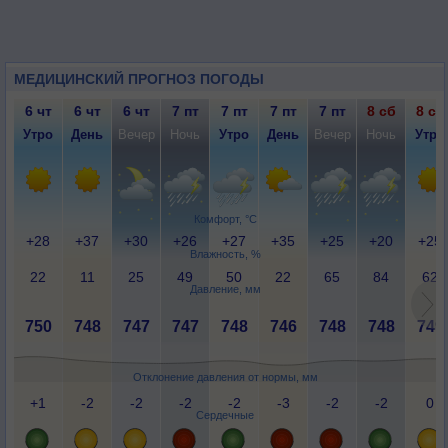
МЕДИЦИНСКИЙ ПРОГНОЗ ПОГОДЫ
6 чт
6 чт
6 чт
7 пт
7 пт
7 пт
7 пт
8 сб
8 сб
Утро
День
Вечер
Ночь
Утро
День
Вечер
Ночь
Утро
Комфорт, °C
+28
+37
+30
+26
+27
+35
+25
+20
+25
Влажность, %
22
11
25
49
50
22
65
84
62
Давление, мм
750
748
747
747
748
746
748
748
749
Отклонение давления от нормы, мм
+1
-2
-2
-2
-2
-3
-2
-2
0
Сердечные