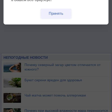
Принять
НЕПОГОДНЫЕ НОВОСТИ
Почему северный загар цветом отличается от
южного?
Букет сирени вреден для здоровья
Чай матча может помочь аллергикам
Почему при высокой влажности жара переносится