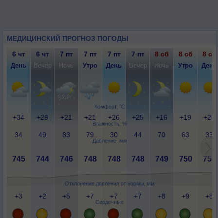
МЕДИЦИНСКИЙ ПРОГНОЗ ПОГОДЫ
6 чт
6 чт
7 пт
7 пт
7 пт
7 пт
8 сб
8 сб
8 сб
День
Вечер
Ночь
Утро
День
Вечер
Ночь
Утро
День
Комфорт, °C
+34
+29
+21
+21
+26
+25
+16
+19
+25
Влажность, %
34
49
83
79
30
44
70
63
33
Давление, мм
745
744
746
748
748
748
749
750
750
Отклонение давления от нормы, мм
+3
+2
+5
+7
+7
+7
+8
+9
+8
Сердечные