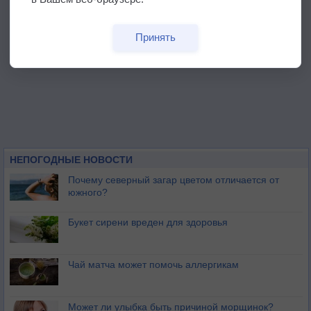
Принять
НЕПОГОДНЫЕ НОВОСТИ
Почему северный загар цветом отличается от
южного?
Букет сирени вреден для здоровья
Чай матча может помочь аллергикам
Может ли улыбка быть причиной морщинок?