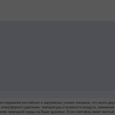
исследования российских и зарубежных ученых показали, что около дв
я атмосферного давления, температуры и влажности воздуха, изменения
виям природной среды на Ваше здоровье. Если светофор имеет желтый 