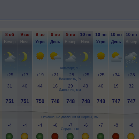
8 сб
9 вс
9 вс
9 вс
9 вс
10 пн
10 пн
10 пн
10 пн
Вечер
Ночь
Утро
День
Вечер
Ночь
Утро
День
Вечер
Комфорт, °C
+25
+17
+19
+31
+28
+25
+25
+34
+28
Влажность, %
31
46
44
16
29
43
46
19
32
Давление, мм
751
751
750
748
748
748
748
747
747
Отклонение давления от нормы, мм
-4
-4
-4
-6
-7
-6
-7
-8
-8
Сердечные