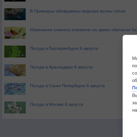
В Приморье обнаружены морские волны тепла
Изменение климата повлияло на ареал обитания ба
Погода в Екатеринбурге 6 августа
М
п
Погода в Краснодаре 6 августа
с
о
Погода в Санкт-Петербурге 6 августа
П
В
з
Погода в Москве 6 августа
на