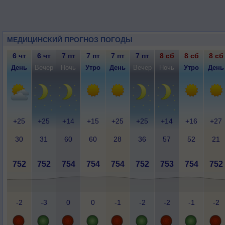
МЕДИЦИНСКИЙ ПРОГНОЗ ПОГОДЫ
6 чт
6 чт
7 пт
7 пт
7 пт
7 пт
8 сб
8 сб
8 сб
День
Вечер
Ночь
Утро
День
Вечер
Ночь
Утро
День
+25
+25
+14
+15
+25
+25
+14
+16
+27
30
31
60
60
28
36
57
52
21
752
752
754
754
754
752
753
754
752
-2
-3
0
0
-1
-2
-2
-1
-2