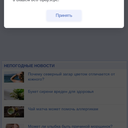
Принять
НЕПОГОДНЫЕ НОВОСТИ
Почему северный загар цветом отличается от
южного?
Букет сирени вреден для здоровья
Чай матча может помочь аллергикам
Может ли улыбка быть причиной морщинок?