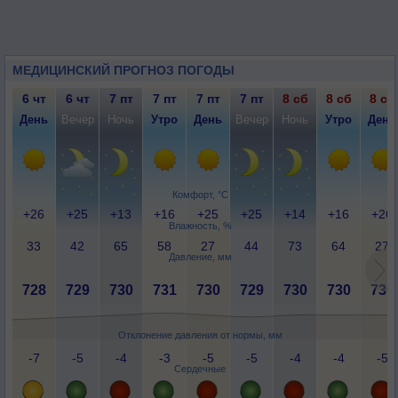
МЕДИЦИНСКИЙ ПРОГНОЗ ПОГОДЫ
6 чт
6 чт
7 пт
7 пт
7 пт
7 пт
8 сб
8 сб
8 сб
День
Вечер
Ночь
Утро
День
Вечер
Ночь
Утро
День
Комфорт, °C
+26
+25
+13
+16
+25
+25
+14
+16
+26
Влажность, %
33
42
65
58
27
44
73
64
27
Давление, мм
728
729
730
731
730
729
730
730
730
Отклонение давления от нормы, мм
-7
-5
-4
-3
-5
-5
-4
-4
-5
Сердечные