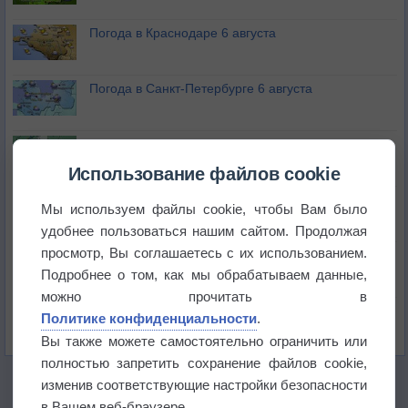
Погода в Краснодаре 6 августа
Погода в Санкт-Петербурге 6 августа
Погода в Москве 6 августа
Использование файлов cookie
Июль в России стал самым тёплым за всю
Мы используем файлы cookie, чтобы Вам было
историю
удобнее пользоваться нашим сайтом. Продолжая
просмотр, Вы соглашаетесь с их использованием.
В Центральной России наступают самые жаркие
дни этого лета
Подробнее о том, как мы обрабатываем данные,
можно прочитать в
Дневная температура воздуха в ОАЭ превысила
Политике конфиденциальности
.
+51°
Вы также можете самостоятельно ограничить или
полностью запретить сохранение файлов cookie,
изменив соответствующие настройки безопасности
в Вашем веб-браузере.