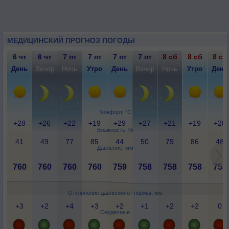
МЕДИЦИНСКИЙ ПРОГНОЗ ПОГОДЫ
6 чт
6 чт
7 пт
7 пт
7 пт
7 пт
8 сб
8 сб
8 сб
День
Вечер
Ночь
Утро
День
Вечер
Ночь
Утро
День
Комфорт, °C
+28
+26
+22
+19
+29
+27
+21
+19
+28
Влажность, %
41
49
77
85
44
50
79
86
48
Давление, мм
760
760
760
760
759
758
758
758
758
Отклонение давления от нормы, мм
+3
+2
+4
+3
+2
+1
+2
+2
0
Сердечные