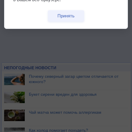
Принять
НЕПОГОДНЫЕ НОВОСТИ
Почему северный загар цветом отличается от
южного?
Букет сирени вреден для здоровья
Чай матча может помочь аллергикам
Как холод помогает похудеть?