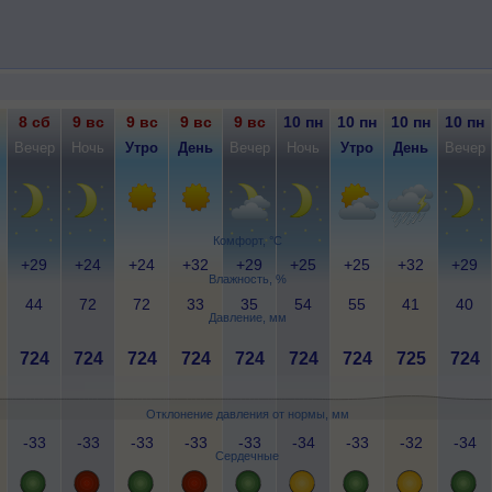
8 сб
9 вс
9 вс
9 вс
9 вс
10 пн
10 пн
10 пн
10 пн
Вечер
Ночь
Утро
День
Вечер
Ночь
Утро
День
Вечер
Комфорт, °C
+29
+24
+24
+32
+29
+25
+25
+32
+29
Влажность, %
44
72
72
33
35
54
55
41
40
Давление, мм
724
724
724
724
724
724
724
725
724
Отклонение давления от нормы, мм
-33
-33
-33
-33
-33
-34
-33
-32
-34
Сердечные