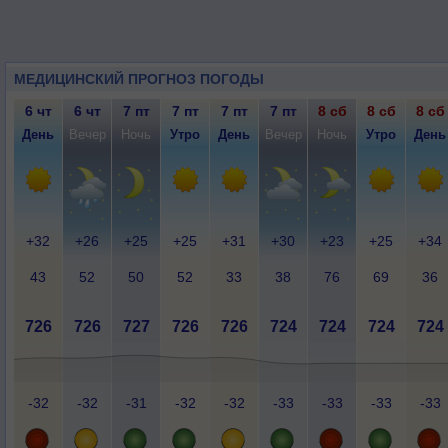
МЕДИЦИНСКИЙ ПРОГНОЗ ПОГОДЫ
6 чт
6 чт
7 пт
7 пт
7 пт
7 пт
8 сб
8 сб
8 сб
День
Вечер
Ночь
Утро
День
Вечер
Ночь
Утро
День
+32
+26
+25
+25
+31
+30
+23
+25
+34
43
52
50
52
33
38
76
69
36
726
726
727
726
726
724
724
724
724
-32
-32
-31
-32
-32
-33
-33
-33
-33