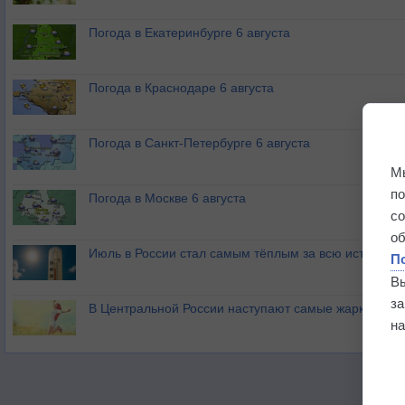
Погода в Екатеринбурге 6 августа
Погода в Краснодаре 6 августа
Погода в Санкт-Петербурге 6 августа
М
п
Погода в Москве 6 августа
с
о
Июль в России стал самым тёплым за всю историю
П
В
з
В Центральной России наступают самые жаркие дни 
на